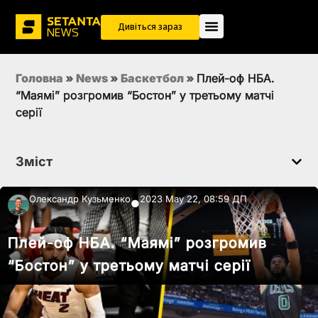
Дивіться зараз
Головна
»
News
»
Баскетбол
»
Плей-оф НБА.
“Маямі” розгромив “Бостон” у третьому матчі
серії
Зміст
Олександр Кузьменко
2023 May 22, 08:59 ДП
●
Плей-оф НБА. “Маямі” розгромив
“Бостон” у третьому матчі серії