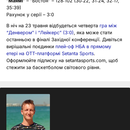
“
Маямі
” – “Бостон” – 128:102 (30:22, 31:24, 32:17,
35:39)
Рахунок у серії – 3:0
В ніч на 23 травня відбудеться четверта
гра між
“Денвером” і “Лейкерс” (3:0)
, яка може стати
останньою в фіналі Західної конференції. Дивіться
вирішальні поєдинки
плей-оф НБА в прямому
етері на OTT-платформі Setanta Sports
.
Оформлюйте підписку на setantasports.com, щоб
стежити за баскетболом світового рівня.