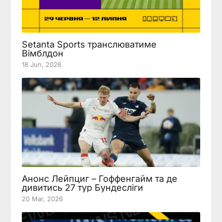
Setanta Sports транслюватиме
Вімблдон
18 Jun, 2026
Анонс Лейпциг – Гоффенгайм та де
дивитись 27 тур Бундесліги
20 Mar, 2026