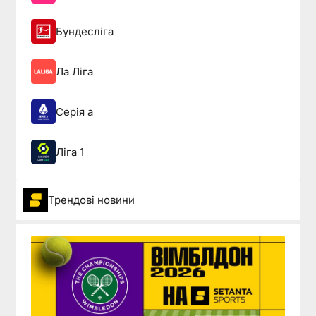
Бундесліга
Ла Ліга
Серія а
Ліга 1
Трендові новини