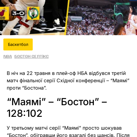
Баскетбол
NBA
Бостон Селтікс
В ніч на 22 травня в плей-оф НБА відбувся третій
матч фінальної серії Східної конференції – “Маямі”
проти “Бостона”.
“Маямі” – “Бостон” –
128:102
У третьому матчі серії “Маямі” просто шокував
“Бостон”, обігравши його взагалі без шансів. Після