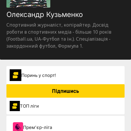
Олександр Кузьменко
Спортивний журналіст, копірайтер. Досвід
роботи в спортивних медіа - більше 10 років
(Football.ua, UA-Футбол та ін.). Спеціалізація -
закордонний футбол, Формула 1.
Поринь у спорт!
Підпишись
ТОП ліги
Прем'єр-ліга