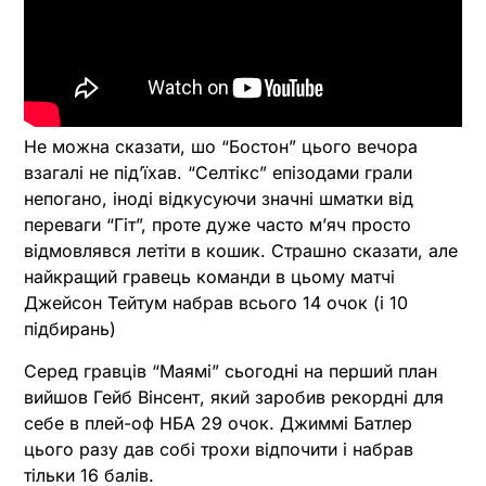
Не можна сказати, шо “Бостон” цього вечора
взагалі не під’їхав. “Селтікс” епізодами грали
непогано, іноді відкусуючи значні шматки від
переваги “Гіт”, проте дуже часто м’яч просто
відмовлявся летіти в кошик. Страшно сказати, але
найкращий гравець команди в цьому матчі
Джейсон Тейтум набрав всього 14 очок (і 10
підбирань)
Серед гравців “Маямі” сьогодні на перший план
вийшов Гейб Вінсент, який заробив рекордні для
себе в плей-оф НБА 29 очок. Джиммі Батлер
цього разу дав собі трохи відпочити і набрав
тільки 16 балів.