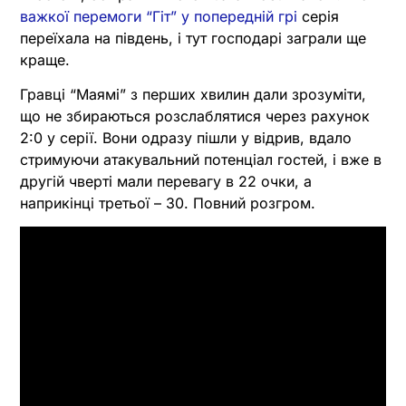
важкої перемоги “Гіт” у попередній грі
серія
переїхала на південь, і тут господарі заграли ще
краще.
Гравці “Маямі” з перших хвилин дали зрозуміти,
що не збираються розслаблятися через рахунок
2:0 у серії. Вони одразу пішли у відрив, вдало
стримуючи атакувальний потенціал гостей, і вже в
другій чверті мали перевагу в 22 очки, а
наприкінці третьої – 30. Повний розгром.