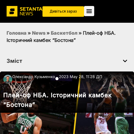
Дивіться зараз
Головна
»
News
»
Баскетбол
»
Плей-оф НБА.
Історичний камбек “Бостона”
Зміст
Олександр Кузьменко
2023 May 28, 11:28 ДП
●
Плей-оф НБА. Історичний камбек
“Бостона”