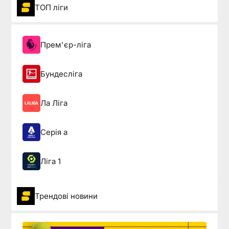
ТОП ліги
Прем'єр-ліга
Бундесліга
Ла Ліга
Серія а
Ліга 1
Трендові новини