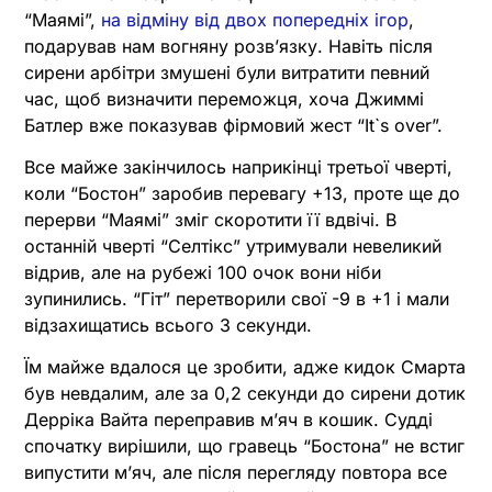
“Маямі”,
на відміну від двох попередніх ігор
,
подарував нам вогняну розв’язку. Навіть після
сирени арбітри змушені були витратити певний
час, щоб визначити переможця, хоча Джиммі
Батлер вже показував фірмовий жест “It`s over”.
Все майже закінчилось наприкінці третьої чверті,
коли “Бостон” заробив перевагу +13, проте ще до
перерви “Маямі” зміг скоротити її вдвічі. В
останній чверті “Селтікс” утримували невеликий
відрив, але на рубежі 100 очок вони ніби
зупинились. “Гіт” перетворили свої -9 в +1 і мали
відзахищатись всього 3 секунди.
Їм майже вдалося це зробити, адже кидок Смарта
був невдалим, але за 0,2 секунди до сирени дотик
Дерріка Вайта переправив м’яч в кошик. Судді
спочатку вирішили, що гравець “Бостона” не встиг
випустити м’яч, але після перегляду повтора все