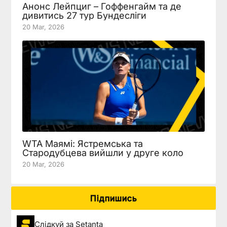
Анонс Лейпциг – Гоффенгайм та де
дивитись 27 тур Бундесліги
20 Mar, 2026
WTA Маямі: Ястремська та
Стародубцева вийшли у друге коло
20 Mar, 2026
Підпишись
Слідкуй за Setanta