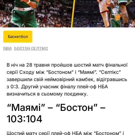
Баскетбол
NBA
Бостон Селтікс
В ніч на 28 травня пройшов шостий матч фінальної
серії Сходу між “Бостоном” і “Маямі”. “Селтікс”
завершили свій неймовірний камбек, відігравшись
з 0:3. Другий учасник фіналу плей-оф НБА
визначиться в сьомому поєдинку.
“Маямі” – “Бостон” –
103:104
Шостий матч серії плей-оф НБА між “Бостоном” і