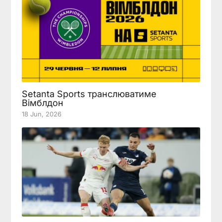
Setanta Sports транслюватиме
Вімблдон
18 Jun, 2026