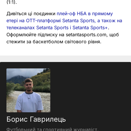
(1:1).
Дивіться ці поєдинки
плей-оф НБА в прямому
етері на OTT-платформі Setanta Sports, а також на
телеканалах Setanta Sports і Setanta Sports+
.
Оформлюйте підписку на setantasports.com, щоб
стежити за баскетболом світового рівня.
Борис Гаврилець
Футбольний та спортивний журналіст,