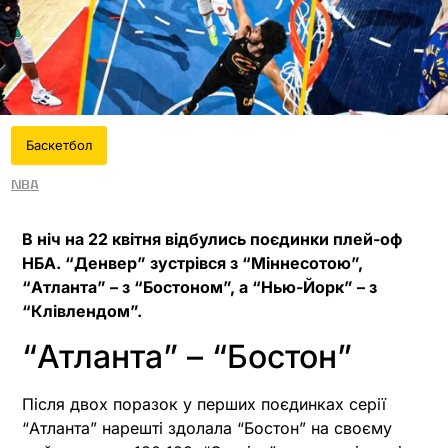
Баскетбол
NBA
В ніч на 22 квітня відбулись поєдинки плей-оф
НБА. “Денвер” зустрівся з “Міннесотою”,
“Атланта” – з “Бостоном”, а “Нью-Йорк” – з
“Клівлендом”.
“Атланта” – “Бостон”
Після двох поразок у перших поєдинках серії
“Атланта” нарешті здолала “Бостон” на своєму