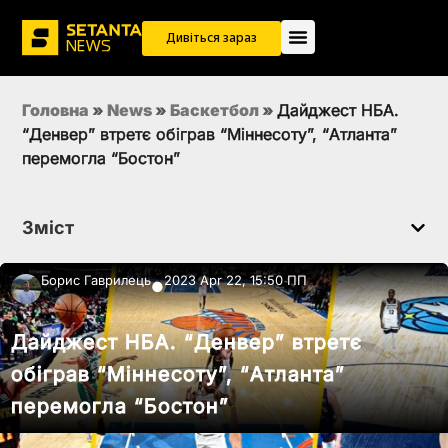
Дивіться зараз
Головна
»
News
»
Баскетбол
»
Дайджест НБА.
“Денвер” втретє обіграв “Міннесоту”, “Атланта”
перемогла “Бостон”
Зміст
Борис Гаврилець
2023 Apr 22, 15:50 ПП
●
Дайджест НБА. “Денвер” втретє
обіграв “Міннесоту”, “Атланта”
перемогла “Бостон”