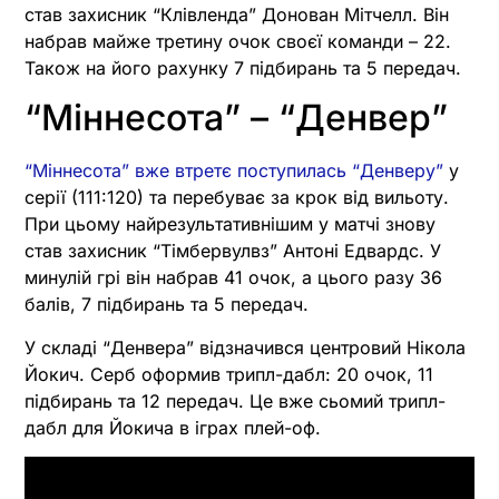
став захисник “Клівленда” Донован Мітчелл. Він
набрав майже третину очок своєї команди – 22.
Також на його рахунку 7 підбирань та 5 передач.
“Міннесота” – “Денвер”
“Міннесота” вже втретє поступилась “Денверу”
у
серії (111:120) та перебуває за крок від вильоту.
При цьому найрезультативнішим у матчі знову
став захисник “Тімбервулвз” Антоні Едвардс. У
минулій грі він набрав 41 очок, а цього разу 36
балів, 7 підбирань та 5 передач.
У складі “Денвера” відзначився центровий Нікола
Йокич. Серб оформив трипл-дабл: 20 очок, 11
підбирань та 12 передач. Це вже сьомий трипл-
дабл для Йокича в іграх плей-оф.