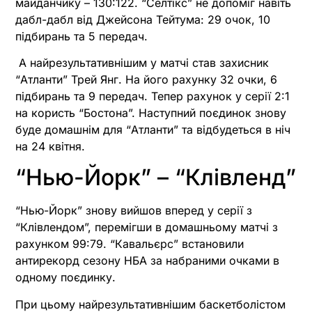
майданчику – 130:122. “Селтікс” не допоміг навіть
дабл-дабл від Джейсона Тейтума: 29 очок, 10
підбирань та 5 передач.
А найрезультативнішим у матчі став захисник
“Атланти” Трей Янг. На його рахунку 32 очки, 6
підбирань та 9 передач. Тепер рахунок у серії 2:1
на користь “Бостона”. Наступний поєдинок знову
буде домашнім для “Атланти” та відбудеться в ніч
на 24 квітня.
“Нью-Йорк” – “Клівленд”
“Нью-Йорк” знову вийшов вперед у серії з
“Клівлендом”, перемігши в домашньому матчі з
рахунком 99:79. “Кавальєрс” встановили
антирекорд сезону НБА за набраними очками в
одному поєдинку.
При цьому найрезультативнішим баскетболістом