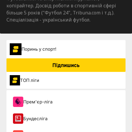
копірайтер. Досвід роботи в спортивній сфері
більше 5 років ("Футбол 24", Tribuna.com і т.д.).
Спеціалізація - український футбол.
Поринь у спорт!
Підпишись
ТОП ліги
Прем'єр-ліга
Бундесліга