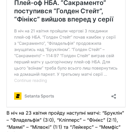
В ніч на 23 квітня пройду наступні матчі: “Бруклін”
– “Фладельфія” (3:0), “Кліпперс” – “Фінікс” (2:1),
“Маямі” – “Мілвокі” (1:1) та “Лейкерс” – “Мемфіс”