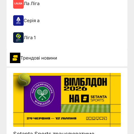
Ла Ліга
Серія а
Ліга 1
Трендові новини
Setanta Sports транслюватиме