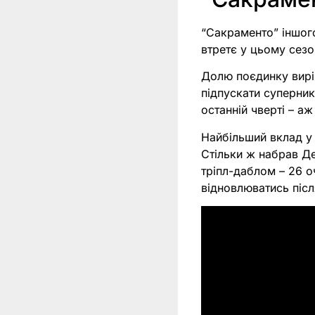
“Сакраменто” іншог
втретє у цьому сезо
Долю поєдинку виріш
підпускати суперник
останній чверті – аж
Найбільший вклад у 
Стільки ж набрав Де
тріпл-даблом – 26 о
відновлюватись післ