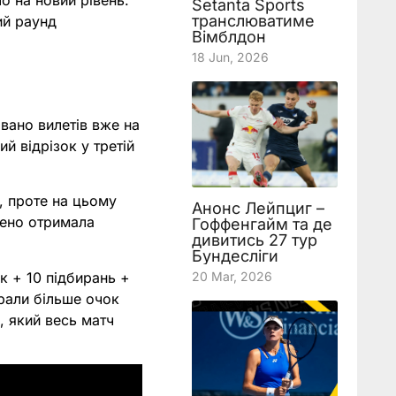
о на новий рівень.
Setanta Sports
транслюватиме
ий раунд
Вімблдон
18 Jun, 2026
вано вилетів вже на
й відрізок у третій
), проте на цьому
Анонс Лейпциг –
ужено отримала
Гоффенгайм та де
дивитись 27 тур
Бундесліги
к + 10 підбирань +
20 Mar, 2026
рали більше очок
, який весь матч