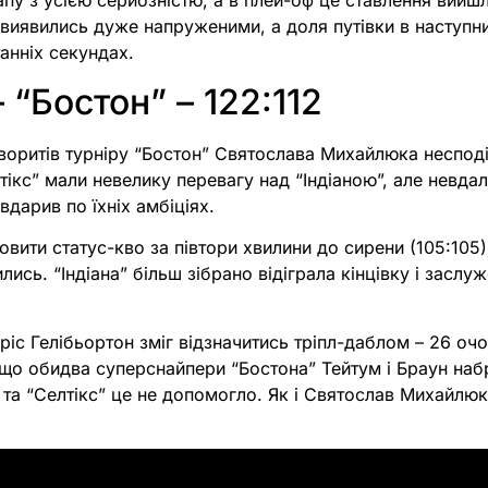
апу з усією серйозністю, а в плей-оф це ставлення вийшл
 виявились дуже напруженими, а доля путівки в наступн
анніх секундах.
– “Бостон” – 122:112
воритів турніру “Бостон” Святослава Михайлюка несподі
тікс” мали невелику перевагу над “Індіаною”, але невдали
 вдарив по їхніх амбіціях.
новити статус-кво за півтори хвилини до сирени (105:105
ились. “Індіана” більш зібрано відіграла кінцівку і засл
ріс Гелібьортон зміг відзначитись тріпл-даблом – 26 очо
 що обидва суперснайпери “Бостона” Тейтум і Браун наб
), та “Селтікс” це не допомогло. Як і Святослав Михайлюк