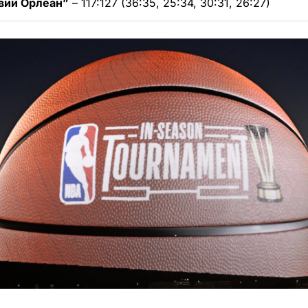
вий Орлеан”
– 117:127 (36:35, 25:34, 30:31, 26:27)