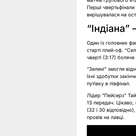
матчів групового ет
Перші чвертьфінали
вирішувалася на ост
“Індіана” 
Один із головних фа
старті плей-оф. “Сел
чверті (3:17) боляче
“Зелені” змогли від
їхні здобутки закінч
путівку в півфінал.
Лідер “Пейсерз” Тай
13 передач. Цікаво,
(32 і 30 відповідно
провів на лавці.