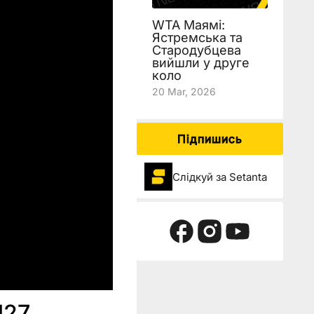
WTA Маямі:
Ястремська та
Стародубцева
вийшли у друге
коло
20 Mar, 2026
Підпишись
Слідкуй за Setanta
127