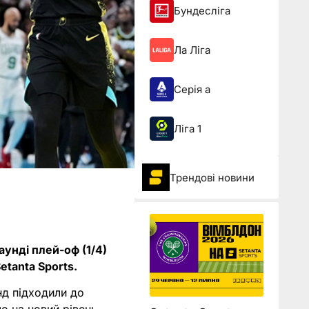
Бундесліга
Ла Ліга
Серія а
Ліга 1
Трендові новини
унді плей-оф (1/4)
etanta Sports.
нд підходили до