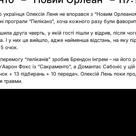
о українця Олексія Леня не впорався з “Новим Орлеаном
ні програли “Пеліканз”, хоча кожного разу були фавори
ила друга чверть, у якій гості пішли у відрив, після чо
а. І у них це вийшло, адже найменша відстань, на яку пі
 5 очок.
перемогу “пеліканів” зробив Брендон Інгрем – на його 
ʼАарон Фокс із “Сакраменто”, а Домантас Сабоніс у цій 
чок + 13 підбирань + 10 передач. Олексій Лень поки пр
я травми.