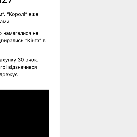
”. “Королі” вже
тами.
го намагалися не
дбирались “Кінгз” в
рахунку 30 очок.
грі відзначився
одовжує