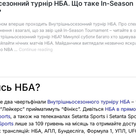
ись НБА?
ще два чвертьфінали
Внутрішньосезонного турніру НБА
– 
а “Лейкерс” прийматимуть “Фінікс”. Дивіться
НБА в прямо
ports
, а також на телеканалах Setanta Sports і Setanta S
Sports
лише за 109 гривень на місяць та отримайте досту
х трансляцій: НБА, АПЛ, Бундесліга, Формула 1, УПЛ, UF