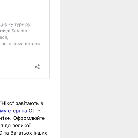
“Нікс” завітають в
му етері на OTT-
ports+. Оформлюйте
п до великої
C та багатьох інших