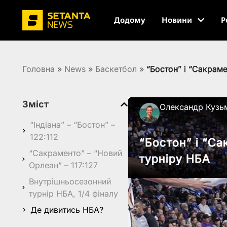
Додому
Новини
Р
Головна
»
News
»
Баскетбол
»
“Бостон” і “Сакрам
Зміст
Олександр Кузь
“Індіана” – “Бостон” –
122:112
“Бостон” і “С
“Сакраменто” – “Новий
турніру НБА
Орлеан” – 117:127
Внутрішньосезонний
турнір НБА, 1/4 фіналу
Де дивитись НБА?