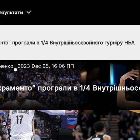
езультати
енто” програли в 1/4 Внутрішньосезонного турніру НБА
менко
2023 Dec 05, 16:06 ПП
●
акраменто” програли в 1/4 Внутрішньо