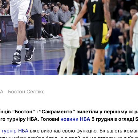
BA
Бостон Селтікс
нців “Бостон” і “Сакраменто” вилетіли у першому ж ра
о турніру НБА. Головні
новини НБА
5 грудня в огляді S
 турнір НБА
вже виконав свою функцію. Більшість кома