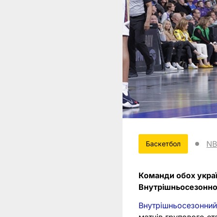
N
Баскетбол
Команди обох украї
Внутрішньосезонног
Внутрішньосезонний