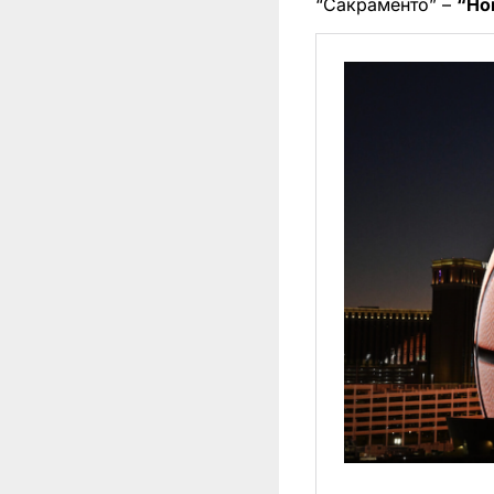
“Сакраменто” –
“Но