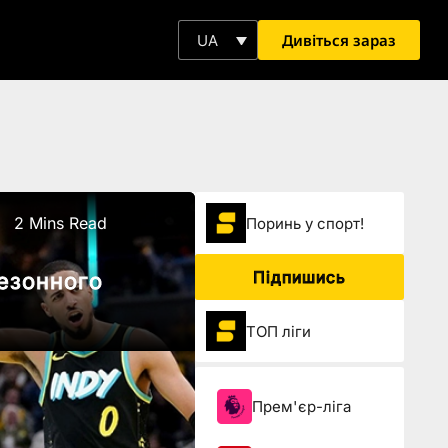
Дивіться зараз
UA
2 Mins Read
Поринь у спорт!
Підпишись
сезонного
ТОП ліги
Прем'єр-ліга