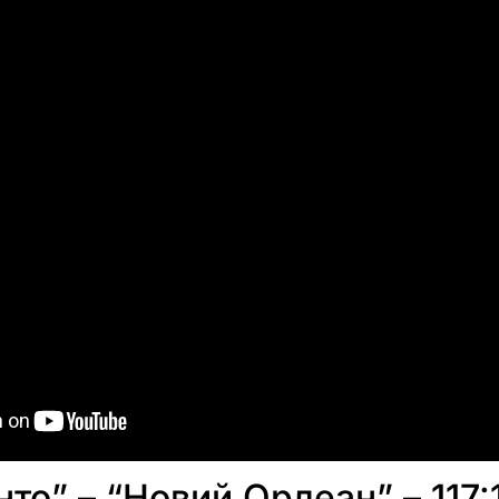
то” – “Новий Орлеан” – 117: