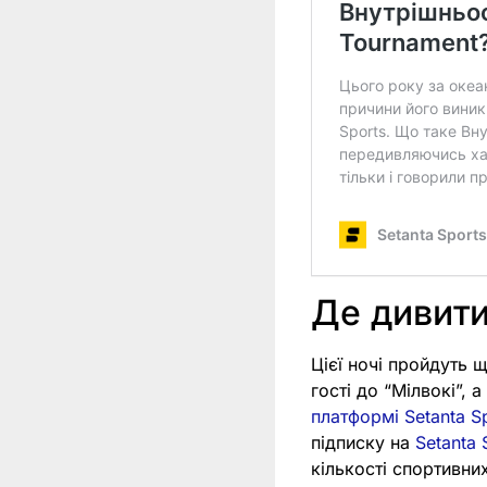
Де дивит
Цієї ночі пройдуть 
гості до “Мілвокі”, 
платформі Setanta S
підписку на
Setanta 
кількості спортивни