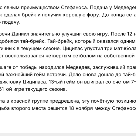
с явным преимуществом Стефаноса. Подача у Медведев
ек сделал брейк и получил хорошую фору. До конца сета
 подачу.
тречи Даниил значительно улучшил свою игру. После 12
добился тай-брейк. Тай-брейк, который оказался одним
ичных в текущем сезоне. Циципас упустил три матчбола,
ст воспользовался четвёртым сетболом на собственной
шаге от победы находился Медведев, заслуживший прав
й важнейший гейм встречи. Дело снова дошло до тай-б
иктовку Циципаса. 13-ый гейм он выиграл со счётом 7-
61-ой игре текущего сезона.
та в красной группе предрешена, эту почётную позици
дьба второго места решится 18 ноября между Стефано