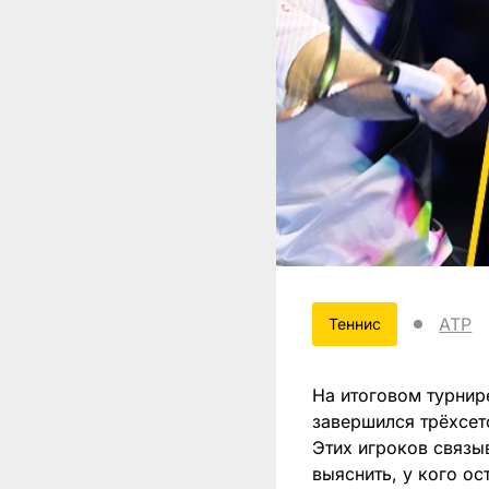
ATP
Теннис
На итоговом турнире
завершился трёхсе
Этих игроков связы
выяснить, у кого ос