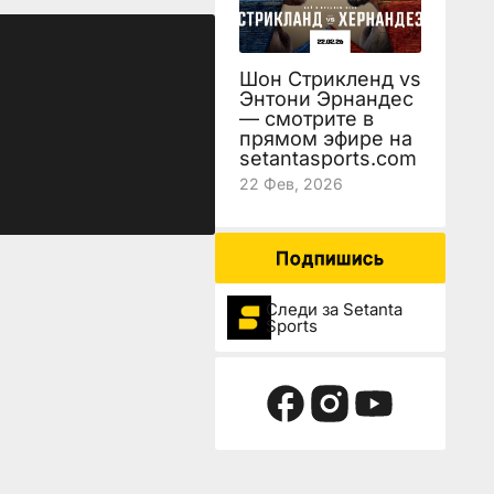
Шон Стрикленд vs
Энтони Эрнандес
— смотрите в
прямом эфире на
setantasports.com
22 Фев, 2026
Подпишись
Следи за Setanta
Sports