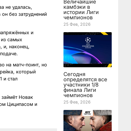
Величайшие
камбэки в
а не удалась,
истории Лиги
 он без затруднений
чемпионов
25 Фев, 2026
 напряжённых и
 из самых
 и, наконец,
 подаче.
о на матч-поинт, но
рейка, который
Сегодня
1 и стал
определятся все
участники 1/8
финала Лиги
чемпионов
ю займёт Новак
25 Фев, 2026
сом Циципасом и