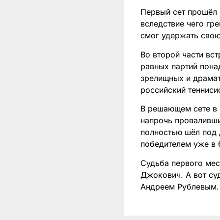
Первый сет прошёл 
вследствие чего гр
смог удержать свою
Во второй части вс
равных партий пона
зрелищных и драмат
российский тенниси
В решающем сете в 
напрочь проваливши
полностью шёл под д
победителем уже в 
Судьба первого мес
Джокович. А вот су
Андреем Рублевым.