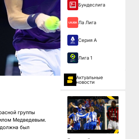
Бундеслига
Ла Лига
Серия А
Лига 1
Актуальные
новости
красной группы
иилом Медведевым.
 должна был
.