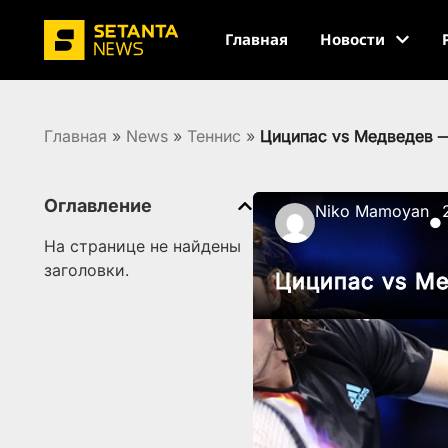
Главная
Новости
Главная
»
News
»
Теннис
»
Циципас vs Медведев —
Оглавление
Niko Mamoyan
●
На странице не найдены
заголовки.
Циципас vs Ме