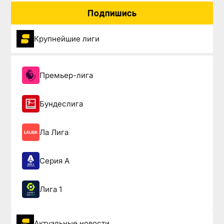
Подпишись
Крупнейшие лиги
Премьер-лига
Бундеслига
Ла Лига
Серия А
Лига 1
Актуальные новости