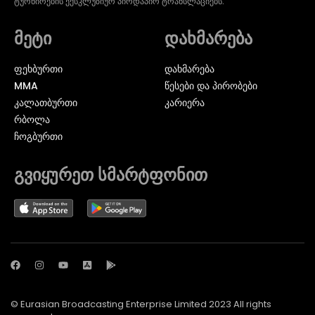
ტურნირების ექსკლუზიურ პირდაპირ ტრანსლაციებს.
მეტი
დახმარება
ᲤᲔᲮᲑᲣᲠᲗᲘ
დახმარება
MMA
წესები და პირობები
ᲙᲐᲚᲐᲗᲑᲣᲠᲗᲘ
კარიერა
ᲠᲑᲝᲚᲐ
ᲩᲝᲒᲑᲣᲠᲗᲘ
გვიყურეთ სმარტფონით
© Eurasian Broadcasting Enterprise Limited 2023 All rights