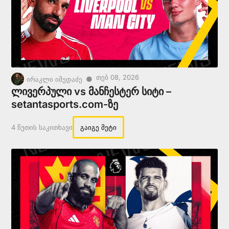
Თებ 08, 2026
●
ირაკლი იმედაძე
ლივერპული vs მანჩესტერ სიტი –
setantasports.com-ზე
4 Წუთის Საკითხავი
გაიგე მეტი