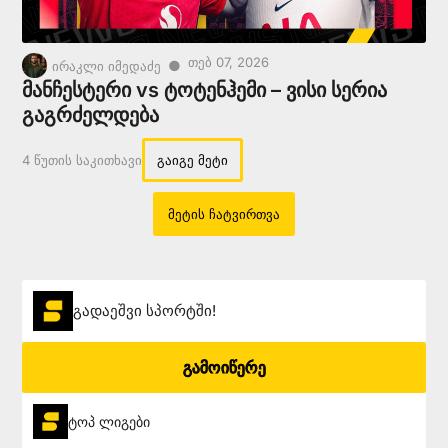
Თებ 07, 2026
●
ირაკლი იმედაძე
მანჩესტერი vs ტოტენჰემი – ვისი სერია
გაგრძელდება
4 Წუთის Საკითხავი
გაიგე მეტი
Მეტის Ჩატვირთვა
გადაეშვი სპორტში!
გამოიწერე
ტოპ ლიგები