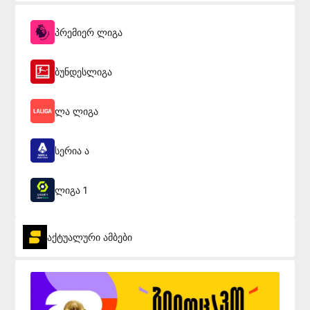
პრემიერ ლიგა
ბუნდესლიგა
ლა ლიგა
სერია ა
ლიგა 1
აქტუალური ამბები