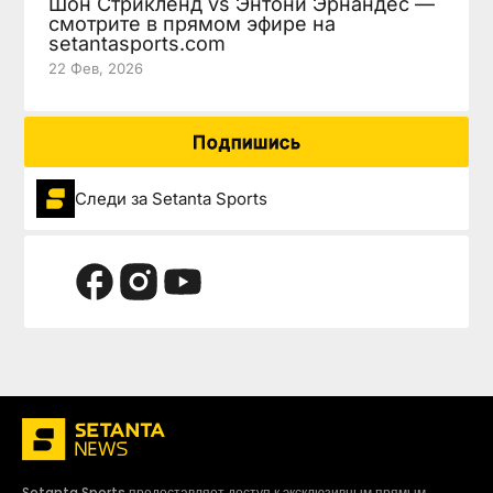
Шон Стрикленд vs Энтони Эрнандес —
смотрите в прямом эфире на
setantasports.com
22 Фев, 2026
Подпишись
Следи за Setanta Sports
Setanta Sports предоставляет доступ к эксклюзивным прямым