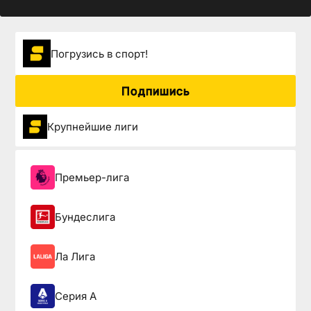
Погрузиcь в спорт!
Подпишись
Крупнейшие лиги
Премьер-лига
Бундеслига
Ла Лига
Серия А