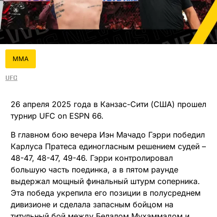
MMA
UFC
26 апреля 2025 года в Канзас-Сити (США) прошел
турнир UFC on ESPN 66.
В главном бою вечера Иэн Мачадо Гэрри победил
Карлуса Пратеса единогласным решением судей –
48-47, 48-47, 49-46. Гэрри контролировал
большую часть поединка, а в пятом раунде
выдержал мощный финальный штурм соперника.
Эта победа укрепила его позиции в полусреднем
дивизионе и сделала запасным бойцом на
титульный бой между Белалом Мухаммадом и