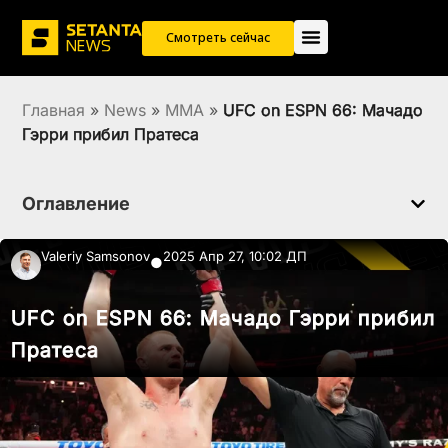
Смотреть сейчас
Главная
»
News
»
MMA
»
UFC on ESPN 66: Мачадо
Гэрри прибил Пратеса
Оглавление
Valeriy Samsonov
2025 Апр 27, 10:02 ДП
●
UFC on ESPN 66: Мачадо Гэрри прибил
Пратеса