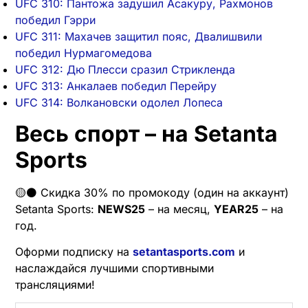
UFC 310: Пантожа задушил Асакуру, Рахмонов
победил Гэрри
UFC 311: Махачев защитил пояс, Двалишвили
победил Нурмагомедова
UFC 312: Дю Плесси сразил Стрикленда
UFC 313: Анкалаев победил Перейру
UFC 314: Волкановски одолел Лопеса
Весь спорт – на Setanta
Sports
🟡⚫️ Скидка 30% по промокоду (один на аккаунт)
Setanta Sports:
NEWS25
– на месяц,
YEAR25
– на
год.
Оформи подписку на
setantasports.com
и
наслаждайся лучшими спортивными
трансляциями!