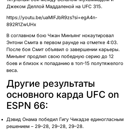
Джеком Деллой Маддаленой на UFC 315.
https://youtu.be/uaMlFJbR9zs?si=egA4n-
892R1ZwUHx
В соглавном бою Чжан Минъянг нокаутировал
Энтони Смита в первом раунде на отметке 4:03.
После боя Смит объявил о завершении карьеры.
Минъянг продлил свою победную серию до 12
боев и близок к попаданию в топ-15 полутяжелого
веса.
Другие результаты
основного карда UFC on
ESPN 66:
Дэвид Онама победил Гигу Чикадзе единогласным
решением – 29–28, 29–28, 29–28.