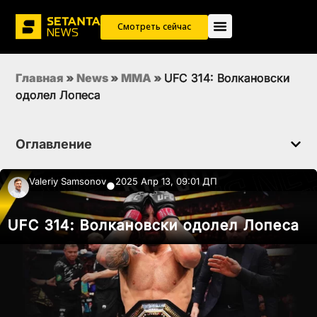
Смотреть сейчас
Главная
»
News
»
MMA
»
UFC 314: Волкановски
одолел Лопеса
Оглавление
Valeriy Samsonov
2025 Апр 13, 09:01 ДП
●
UFC 314: Волкановски одолел Лопеса