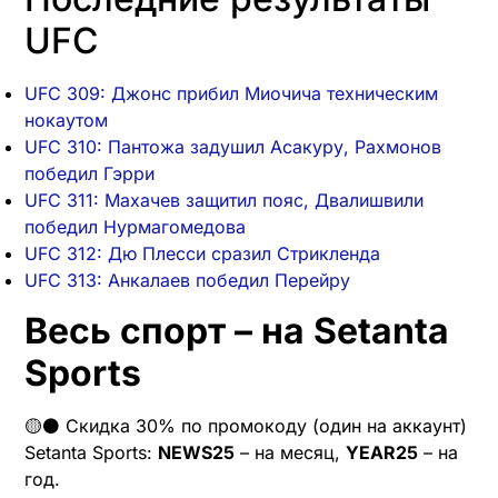
UFC
UFC 309: Джонс прибил Миочича техническим
нокаутом
UFC 310: Пантожа задушил Асакуру, Рахмонов
победил Гэрри
UFC 311: Махачев защитил пояс, Двалишвили
победил Нурмагомедова
UFC 312: Дю Плесси сразил Стрикленда
UFC 313: Анкалаев победил Перейру
Весь спорт – на Setanta
Sports
🟡⚫️ Скидка 30% по промокоду (один на аккаунт)
Setanta Sports:
NEWS25
– на месяц,
YEAR25
– на
год.