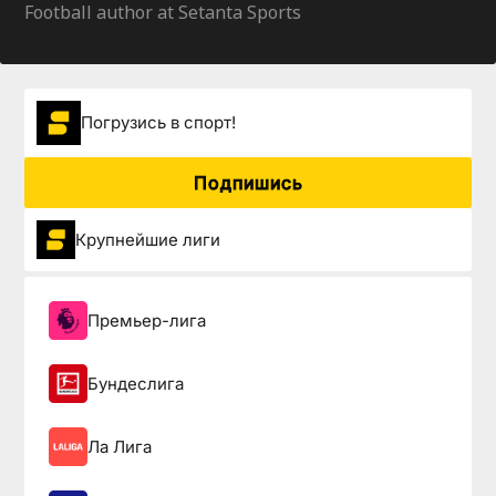
Football author at Setanta Sports
Погрузиcь в спорт!
Подпишись
Крупнейшие лиги
Премьер-лига
Бундеслига
Ла Лига