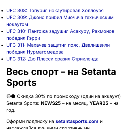
UFC 308: Топурия нокаутировал Холлоуэя
UFC 309: Джонс прибил Миочича техническим
нокаутом
UFC 310: Пантожа задушил Асакуру, Рахмонов
победил Гэрри
UFC 311: Махачев защитил пояс, Двалишвили
победил Нурмагомедова
UFC 312: Дю Плесси сразил Стрикленда
Весь спорт – на Setanta
Sports
🟡⚫️ Скидка 30% по промокоду (один на аккаунт)
Setanta Sports:
NEWS25
– на месяц,
YEAR25
– на
год.
Оформи подписку на
setantasports.com
и
наслаждайся лучшими спортивными