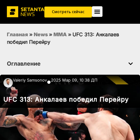
Смотреть сейчас
Главная
»
News
»
MMA
»
UFC 313: Анкалаев
победил Перейру
Оглавление
Valeriy Samsonov
2025 Мар 09, 10:38 ДП
●
UFC 313: Анкалаев победил Перейру