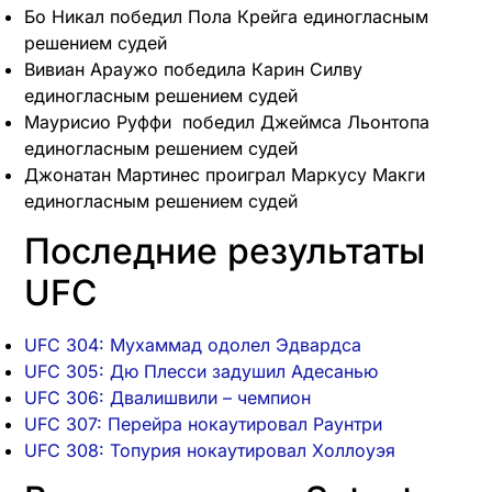
Бо Никал победил Пола Крейга единогласным
решением судей
Вивиан Араужо победила Карин Силву
единогласным решением судей
Маурисио Руффи победил Джеймса Льонтопа
единогласным решением судей
Джонатан Мартинес проиграл Маркусу Макги
единогласным решением судей
Последние результаты
UFC
UFC 304: Мухаммад одолел Эдвардса
UFC 305: Дю Плесси задушил Адесанью
UFC 306: Двалишвили – чемпион
UFC 307: Перейра нокаутировал Раунтри
UFC 308: Топурия нокаутировал Холлоуэя