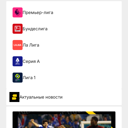
Премьер-лига
Бундеслига
Ла Лига
Серия А
Лига 1
Актуальные новости