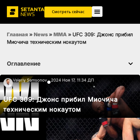
Смотреть сейчас
Главная
»
News
»
MMA
»
UFC 309: Джонс прибил
Миочича техническим нокаутом
Оглавление
Valeriy Samsonov
2024 Ноя 17, 11:34 ДП
●
UFC 309: Джонс прибил Миочича
техническим нокаутом