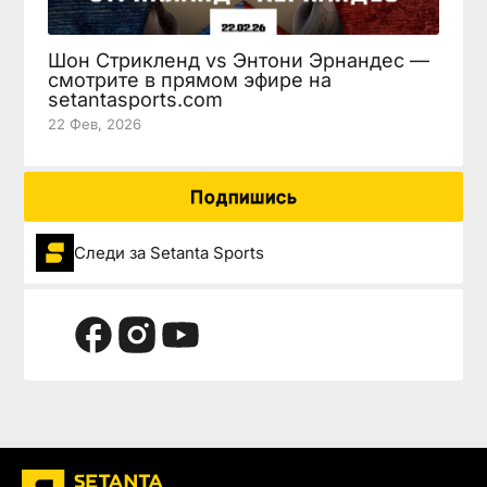
Шон Стрикленд vs Энтони Эрнандес —
смотрите в прямом эфире на
setantasports.com
22 Фев, 2026
Подпишись
Следи за Setanta Sports