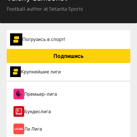
Football author at Setanta Sports
Погрузиcь в спорт!
Подпишись
Крупнейшие лиги
Премьер-лига
Бундеслига
Ла Лига