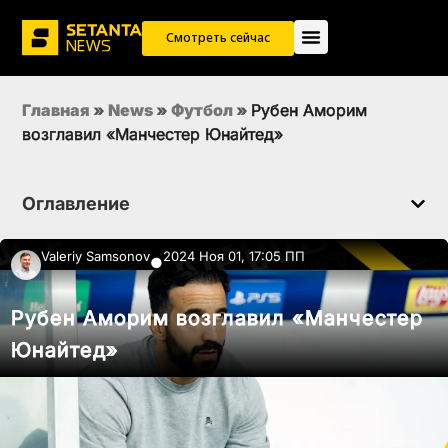
Смотреть сейчас
Главная
»
News
»
Футбол
»
Рубен Аморим
возглавил «Манчестер Юнайтед»
Оглавление
Valeriy Samsonov
2024 Ноя 01, 17:05 ПП
●
Рубен Аморим возглавил «Манчестер
Юнайтед»