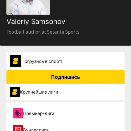
Valeriy Samsonov
Football author at Setanta Sports
Погрузиcь в спорт!
Подпишись
Крупнейшие лиги
Премьер-лига
Бундеслига