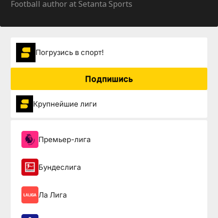
Football author at Setanta Sports
Погрузиcь в спорт!
Подпишись
Крупнейшие лиги
Премьер-лига
Бундеслига
Ла Лига