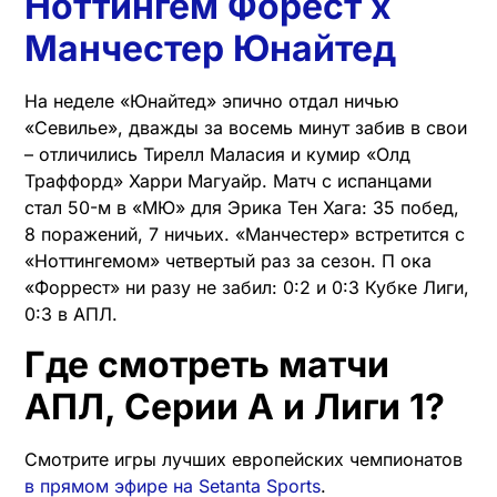
Ноттингем Форест х
Манчестер Юнайтед
На неделе «Юнайтед» эпично отдал ничью
«Севилье», дважды за восемь минут забив в свои
– отличились Тирелл Маласия и кумир «Олд
Траффорд» Харри Магуайр. Матч с испанцами
стал 50-м в «МЮ» для Эрика Тен Хага: 35 побед,
8 поражений, 7 ничьих. «Манчестер» встретится с
«Ноттингемом» четвертый раз за сезон. П ока
«Форрест» ни разу не забил: 0:2 и 0:3 Кубке Лиги,
0:3 в АПЛ.
Где смотреть матчи
АПЛ, Серии А и Лиги 1?
Смотрите игры лучших европейских чемпионатов
в прямом эфире на Setanta Sports
.