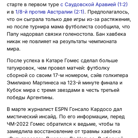
старте в первом туре
с Саудовской Аравией (1:2)
и в
1/8-й против Австралии (2:1)
. Предполагалось,
что он сыграла только две игры из-за растяжения,
но после турнира мама футболиста сообщила, что
Папу надорвал связки голеностопа. Бан хавбека
никак не повлияет на результаты чемпионата
мира.
После успеха в Катаре Гомес сделал больше
татуировок, чем провел матчей: футболку
сборной со своим 17-м номером, сэйв голкипера
Эмилиано Мартинеса на 123-й минуте финала и
Кубок мира с тремя звездами в честь третьей
победы Аргентины.
В марте журналист ESPN Гонсало Кардосо дал
мистический инсайд. По его информации, перед
ЧМ-2022 Гомес обратился к ведьме, чтобы та
замедлила восстановление от травмы хавбека