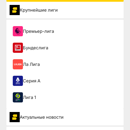
Крупнейшие лиги
Премьер-лига
Бундеслига
Ла Лига
Серия А
Лига 1
Актуальные новости