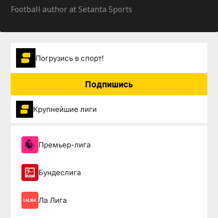
Football author at Setanta Sports
Погрузиcь в спорт!
Подпишись
Крупнейшие лиги
Премьер-лига
Бундеслига
Ла Лига