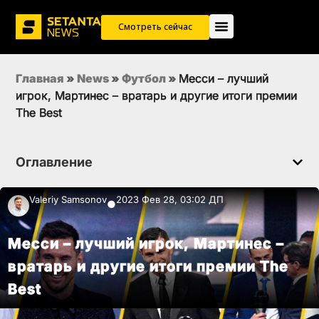
Смотреть сейчас
Главная
»
News
»
Футбол
»
Месси – лучший
игрок, Мартинес – вратарь и другие итоги премии
The Best
Оглавление
Valeriy Samsonov
2023 Фев 28, 03:02 ДП
●
Месси – лучший игрок, Мартинес –
вратарь и другие итоги премии The
Best