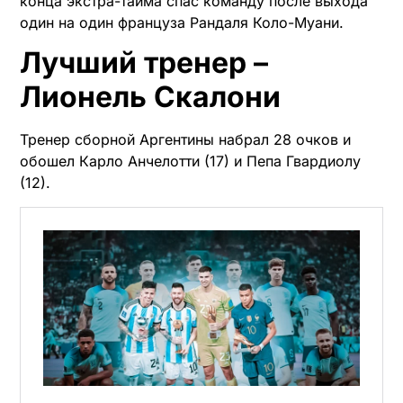
конца экстра-тайма спас команду после выхода
один на один француза Рандаля Коло-Муани.
Лучший тренер –
Лионель Скалони
Тренер сборной Аргентины набрал 28 очков и
обошел Карло Анчелотти (17) и Пепа Гвардиолу
(12).