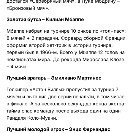
достался «Серебряный мяч», а Луке Модричу –
«Бронзовый мяч».
Золотая бутса – Килиан Мбаппе
Мбаппе набрал на турнире 10 очков по «гол+пас»:
8 мячей + 2 передачи. Форвард сборной Франции
оформил второй хет-трик в истории турнира,
первый был в 1966-м. Всего у Мбаппе 12 голов на
чемпионатах мира. До рекорда Мирослава Клозе
– 4 мяча.
Лучший вратарь – Эмилиано Мартинес
Голкипер «Астон Виллы» пропустил за турнир 7
мячей и вытащил две серии пенальти, в том числе
в финале. А за несколько секунд до конца экстра-
тайма спас команду после выхода один на один
Рандаля Коло-Муани.
Лучший молодой игрок – Энцо Фернандес