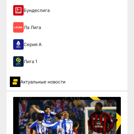
Бундеслига
Ла Лига
Серия А
Лига 1
Актуальные новости