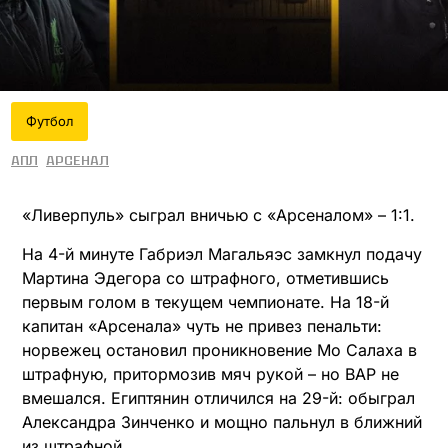
Футбол
АПЛ
Арсенал
«Ливерпуль» сыграл вничью с «Арсеналом» – 1:1.
На 4-й минуте Габриэл Магальяэс замкнул подачу
Мартина Эдегора со штрафного, отметившись
первым голом в текущем чемпионате. На 18-й
капитан «Арсенала» чуть не привез пенальти:
норвежец остановил проникновение Мо Салаха в
штрафную, притормозив мяч рукой – но ВАР не
вмешался. Египтянин отличился на 29-й: обыграл
Александра Зинченко и мощно пальнул в ближний
из штрафной.