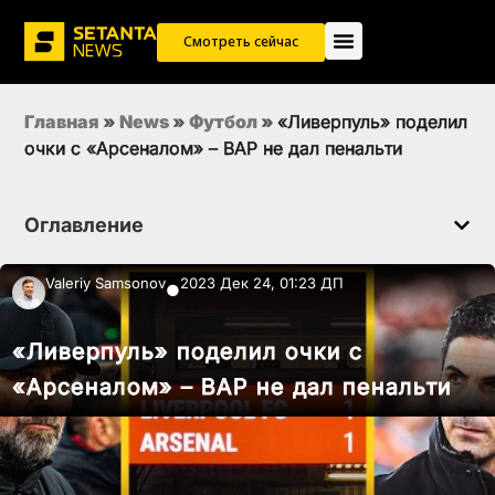
Смотреть сейчас
Главная
»
News
»
Футбол
»
«Ливерпуль» поделил
очки с «Арсеналом» – ВАР не дал пенальти
Оглавление
Valeriy Samsonov
2023 Дек 24, 01:23 ДП
●
«Ливерпуль» поделил очки с
«Арсеналом» – ВАР не дал пенальти