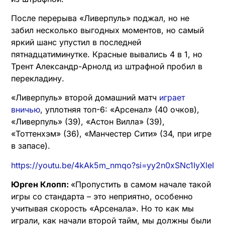
После перерыва «Ливерпуль» поджал, но не
забил несколько выгодных моментов, но самый
яркий шанс упустил в последней
пятнадцатиминутке. Красные вывались 4 в 1, но
Трент Александр-Арнолд из штрафной пробил в
перекладину.
«Ливерпуль» второй домашний матч
играет
вничью
, уплотняя топ-6: «Арсенал» (40 очков),
«Ливерпуль» (39), «Астон Вилла» (39),
«Тоттенхэм» (36), «Манчестер Сити» (34, при игре
в запасе).
https://youtu.be/4kAk5m_nmqo?si=yy2n0xSNc1IyXleI
Юрген Клопп:
«Пропустить в самом начале такой
игры со стандарта – это неприятно, особенно
учитывая скорость «Арсенала». Но то как мы
играли, как начали второй тайм, мы должны были