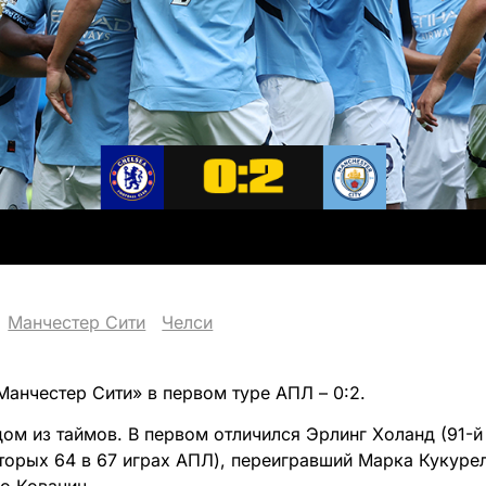
Манчестер Сити
Челси
Манчестер Сити» в первом туре АПЛ – 0:2.
ом из таймов. В первом отличился Эрлинг Холанд (91-й
оторых 64 в 67 играх АПЛ), переигравший Марка Кукуре