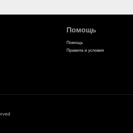
Помощь
Помощь
Правила и условия
erved