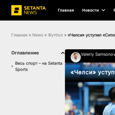
Главная
Новости
Главная
»
News
»
Футбол
»
«Челси» уступил «Сити
Оглавление
Valeriy Samsono
Весь спорт – на Setanta
Sports
«Челси» уступ