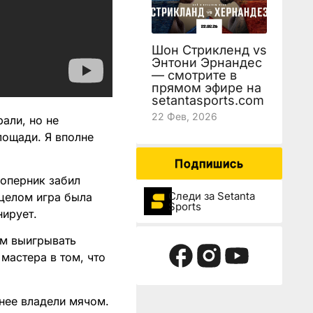
Шон Стрикленд vs
Энтони Эрнандес
— смотрите в
прямом эфире на
setantasports.com
22 Фев, 2026
али, но не
лощади. Я вполне
Подпишись
соперник забил
Следи за Setanta
 целом игра была
Sports
нирует.
ем выигрывать
 мастера в том, что
енее владели мячом.