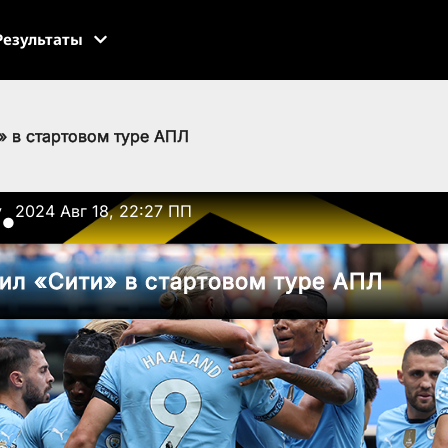
Результаты
» в стартовом туре АПЛ
v
2024 Авг 18, 22:27 ПП
●
ил «Сити» в стартовом туре АПЛ