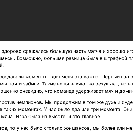
здорово сражались большую часть матча и хорошо игр
шансы. Возможно, большая разница была в штрафной п
й.
 создавали моменты – для меня это важно. Первый гол 
 мы почти забили. Такие вещи влияют на результат, но в
ршенно очевидно, что команда удерживает мяч и доми
против чемпионов. Мы продолжим в том же духе и буд
в таких моментах. У нас было два или три момента. Они
мяча. Игра была на высоте, и это главное.
тов, то у нас было столько же шансов, мы более или м