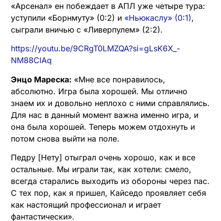
«Арсенал» ен побеждает в АПЛ уже четыре тура:
уступили «Борнмуту» (0:2) и
«Ньюкаслу» (0:1)
,
сыграли вничью с «Ливерпулем» (2:2).
https://youtu.be/9CRgT0LMZQA?si=gLsK6X_-
NM88ClAq
Энцо Мареска:
«Мне все понравилось,
абсолютно. Игра была хорошей. Мы отлично
знаем их и довольно неплохо с ними справлялись.
Для нас в данный момент важна именно игра, и
она была хорошей. Теперь можем отдохнуть и
потом снова выйти на поле.
Педру [Нету] отыграл очень хорошо, как и все
остальные. Мы играли так, как хотели: смело,
всегда старались выходить из обороны через пас.
С тех пор, как я пришел, Кайседо проявляет себя
как настоящий профессионал и играет
фантастически».