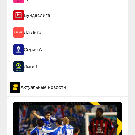
Бундеслига
Ла Лига
Серия А
Лига 1
Актуальные новости