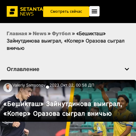
Смотреть сейчас
Главная
»
News
»
Футбол
»
«Бешикташ»
Зайнутдинова выиграл, «Копер» Оразова сыграл
вничью
Оглавление
Valeriy Samsonov
2023 Окт 02, 00:58 ДП
●
«Бешикташ» Зайнутдинова выиграл,
«Копер» Оразова сыграл вничью