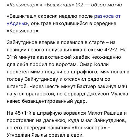
«Коньяспор» х «Бешикташ» 0:2 — обзор матча
«Бешикташ» скрасил неделю после
разноса от
«Аданы»
, обыграв находившийся в середине
«Коньяспор».
Зайнутдинов впервые появился в старте – на
позиции левого полузащитника в схеме 4-2-2. На
31-й минуте казахстанский хавбек неожиданно
для себя пробил по воротам. Омар Колли
пролетел мимо подачи со штрафного, мяч попал в
голову Зайнутдинову и отскочил рядом со
штангой. Через шесть минут Бахтиер закинул мяч
на угол вратарской, но форвард Джейсон Мулека
нанес безакцентированный удар.
На 45+1-й в штрафную ворвался Милот Рашица и
прострелил на дальнюю, куда мчал Зайнутдинов,
но его опередил защитник «Коньяспора» –
Угурджан Язылы срезал в свои.