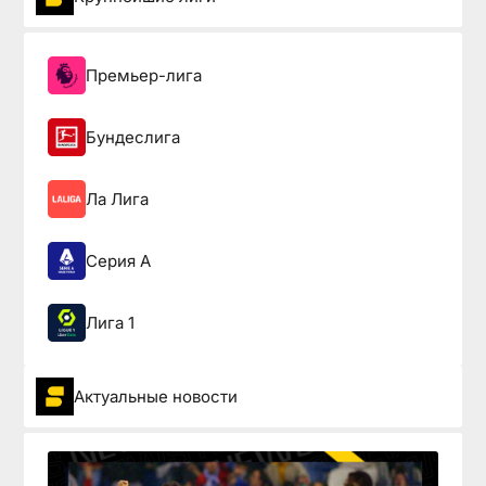
Премьер-лига
Бундеслига
Ла Лига
Серия А
Лига 1
Актуальные новости