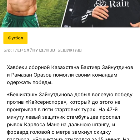
Футбол
Бахтиер Зайнутдинов
Бешикташ
Хавбеки сборной Казахстана Бахтиер Зайнутдинов
и Рамазан Оразов помогли своим командам
одержать победы.
«Бешикташ» Зайнутдинова добыл волевую победу
против «Кайсериспора», который до этого не
проигрывал в пяти стартовых турах. На 47-й
минуту левый защитник стамбульцев проспал
рывок Карлоса Мане на дальнюю штангу, и
форвард головой с метра замкнул скидку
партнера. «Бешикташ» отыгрался за 15 минут. На