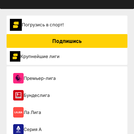
Погрузиcь в спорт!
Подпишись
Крупнейшие лиги
Премьер-лига
Бундеслига
Ла Лига
Серия А