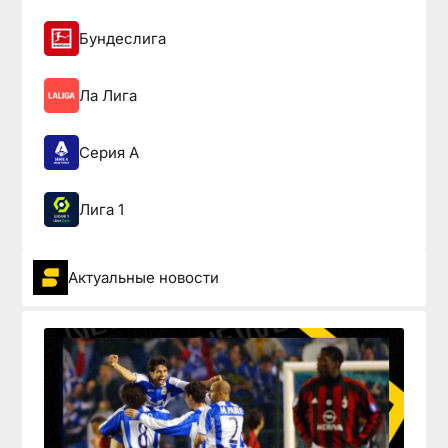
Бундеслига
Ла Лига
Серия А
Лига 1
Актуальные новости