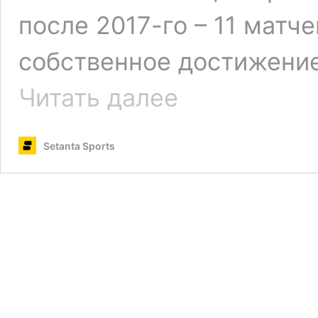
после 2017-го – 11 матч
собственное достижение
«Бавария»
Читать далее
сыграла
вничью
с
Setanta Sports
«Реалом»
–
2:2