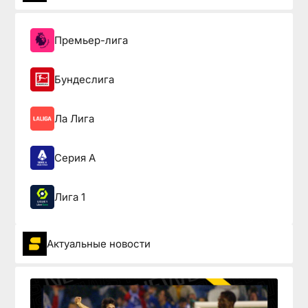
Премьер-лига
Бундеслига
Ла Лига
Серия А
Лига 1
Актуальные новости