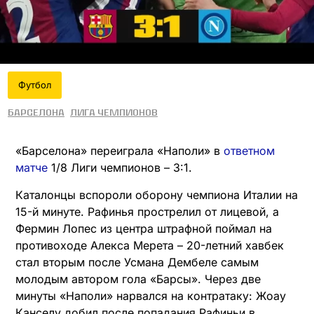
Футбол
Барселона
Лига чемпионов
«Барселона» переиграла «Наполи» в
ответном
матче
1/8 Лиги чемпионов – 3:1.
Каталонцы вспороли оборону чемпиона Италии на
15-й минуте. Рафинья прострелил от лицевой, а
Фермин Лопес из центра штрафной поймал на
противоходе Алекса Мерета – 20-летний хавбек
стал вторым после Усмана Дембеле самым
молодым автором гола «Барсы». Через две
минуты «Наполи» нарвался на контратаку: Жоау
Канселу добил после попадания Рафиньи в