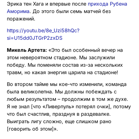
Эрика тен Хага и впервые после
прихода Рубена
Аморима
. До этого были семь матчей без
поражений.
https://youtu.be/8e_Uzi58hQc?
si=U15dd0JTGrP2zxDS
Микель Артета:
«Это был особенный вечер на
этом невероятном стадионе. Мы заслужили
победу. Мы поменяли состав из-за нескольких
травм, но какая энергия царила на стадионе!
Во втором тайме мы кое-что изменили, команда
была великолепна. Мы должны побеждать с
любым результатом – продолжим в том же духе.
Я не знал [что «Ливерпуль» потерял очки], потому
что был счастлив, празднуя в раздевалке.
Выиграть лигу сложно, еще слишком рано
[говорить об этом]».