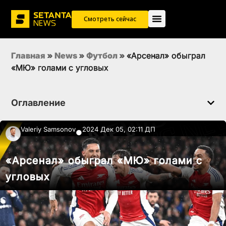
Смотреть сейчас
Главная
»
News
»
Футбол
»
«Арсенал» обыграл
«МЮ» голами с угловых
Оглавление
Valeriy Samsonov
2024 Дек 05, 02:11 ДП
●
«Арсенал» обыграл «МЮ» голами с
угловых