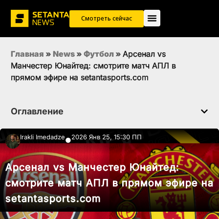
Смотреть сейчас
Главная
»
News
»
Футбол
»
Арсенал vs
Манчестер Юнайтед: смотрите матч АПЛ в
прямом эфире на setantasports.com
Оглавление
Irakli Imedadze
2026 Янв 25, 15:30 ПП
●
Арсенал vs Манчестер Юнайтед:
смотрите матч АПЛ в прямом эфире на
setantasports.com