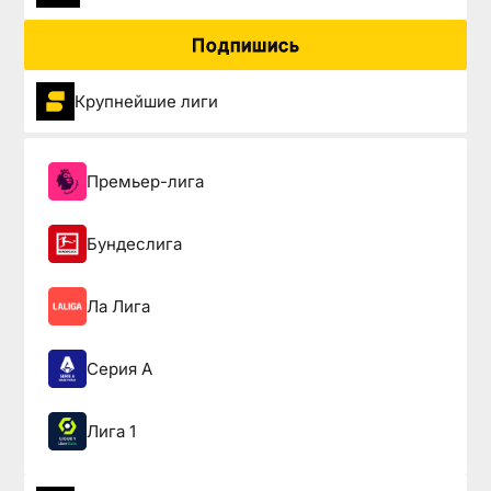
Подпишись
Крупнейшие лиги
Премьер-лига
Бундеслига
Ла Лига
Серия А
Лига 1