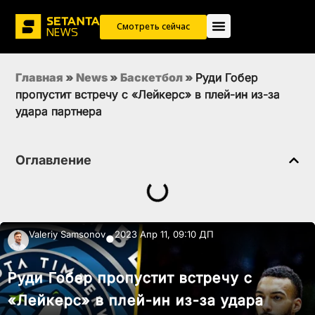
Смотреть сейчас
Главная
»
News
»
Баскетбол
»
Руди Гобер
пропустит встречу с «Лейкерс» в плей-ин из-за
удара партнера
Оглавление
Valeriy Samsonov
2023 Апр 11, 09:10 ДП
●
Руди Гобер пропустит встречу с
«Лейкерс» в плей-ин из-за удара