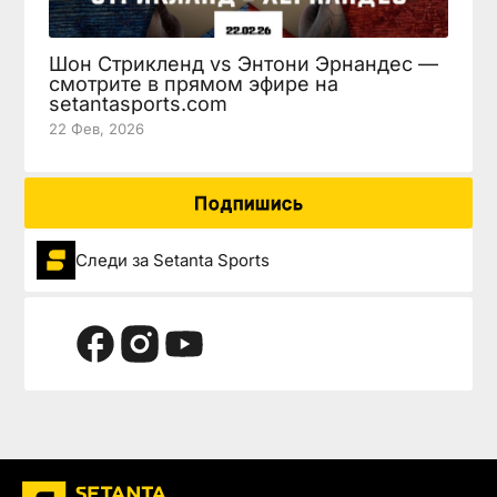
Шон Стрикленд vs Энтони Эрнандес —
смотрите в прямом эфире на
setantasports.com
22 Фев, 2026
Подпишись
Следи за Setanta Sports