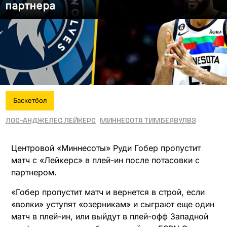
партнера
Баскетбол
Лос-Анджелес Лейкерс
Миннесота Тимбервулвз
Центровой «Миннесоты» Руди Гобер пропустит
матч с «Лейкерс» в плей-ин после потасовки с
партнером.
«Гобер пропустит матч и вернется в строй, если
«волки» уступят «озерникам» и сыграют еще один
матч в плей-ин, или выйдут в плей-офф Западной