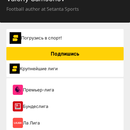
Football author at Setanta Sports
Погрузиcь в спорт!
Подпишись
Крупнейшие лиги
Премьер-лига
Бундеслига
Ла Лига