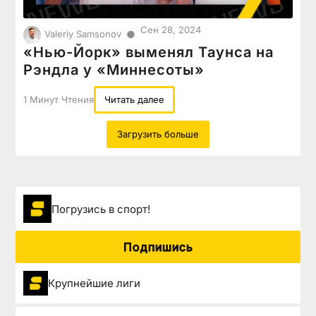
Сен 28, 2024
●
Valeriy Samsonov
«Нью-Йорк» выменял Таунса на
Рэндла у «Миннесоты»
1 Минут Чтения
Читать далее
Загрузить больше
Погрузиcь в спорт!
Подпишись
Крупнейшие лиги