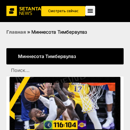
Смотреть сейчас
Главная
»
Миннесота Тимбервулвз
Миннесота Тимбервулвз