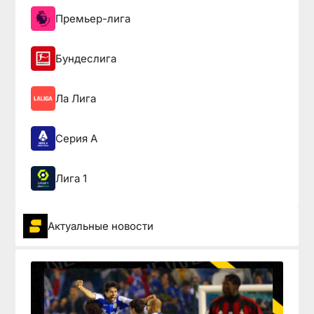
Премьер-лига
Бундеслига
Ла Лига
Серия А
Лига 1
Актуальные новости