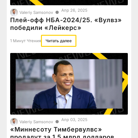
Апр 26, 2025
●
Valeriy Samsonov
Плей-офф НБА-2024/25. «Вулвз»
победили «Лейкерс»
1 Минут Чтения
Читать далее
Апр 03, 2025
●
Valeriy Samsonov
«Миннесоту Тимбервулвс»
продадут за 1,5 млрд долларов