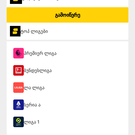
გამოიწერე
ტოპ ლიგები
პრემიერ ლიგა
ბუნდესლიგა
ლა ლიგა
სერია ა
ლიგა 1