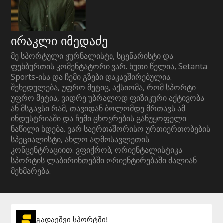
ირაკლი იმედაძე
მე სპორტული ჟურნალისტი, სცენარისტი და
ფეხბურთის კომენტატორი ვარ. ხუთი წელია, Setanta
Sports-ისა და ჩემი გზები დაკავშირებულია.
შეხედულება, უფრო მეტიც, აქსიომა, რომ სპორტი
უფრო მეტია, ვიდრე უბრალოდ ფიზიკური აქტივობა
ან მსგავსი რამ, თავიდან ბოლომდე მრთავს ამ
ინდუსტრიაში და ჩემი ცხოვრების განუყოფელი
ნაწილი ხდება. ვარ საერთაშორისო ურთიერთობების
სპეციალისტი, ახლო აღმოსავლეთის
კონცენტრაციით. ვფიქრობ, ორიენტალისტიკა
სპორტის ლაბირინთებში ორიენტირებაში ძალიან
მეხმარება.
გადაეშვი სპორტში!