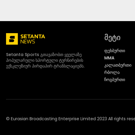
მეტი
ᲤᲔᲮᲑᲣᲠᲗᲘ
Setanta Sports გთავაზობთ ყველაზე
MMA
პოპულარული სპორტული ტურნირების
ᲙᲐᲚᲐᲗᲑᲣᲠᲗᲘ
ექსკლუზიურ პირდაპირ ტრანსლაციებს.
ᲠᲑᲝᲚᲐ
ᲩᲝᲒᲑᲣᲠᲗᲘ
© Eurasian Broadcasting Enterprise Limited 2023 All rights res