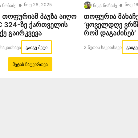
Ნოე 28, 2025
Ნოე 1
ა ნოზაძე
ნიკა ნოზაძე
●
●
 თოფურიამ პაუზა აიღო
თოფურია მახაჩე
C 324-ზე ქართველის
‘ყოველდღე ვრწ
ქე გაირკვევა
რომ დაგაძინებ’
 Საკითხავი
გაიგე მეტი
2 Წუთის Საკითხავი
გაიგე
მეტის ჩატვირთვა