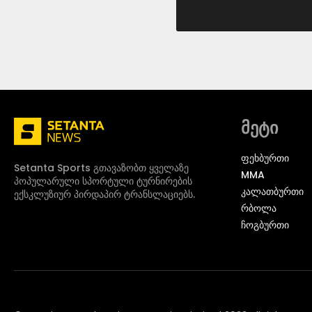
მეტი
ᲤᲔᲮᲑᲣᲠᲗᲘ
Setanta Sports გთავაზობთ ყველაზე
MMA
პოპულარული სპორტული ტურნირების
ᲙᲐᲚᲐᲗᲑᲣᲠᲗᲘ
ექსკლუზიურ პირდაპირ ტრანსლაციებს.
ᲠᲑᲝᲚᲐ
ᲩᲝᲒᲑᲣᲠᲗᲘ