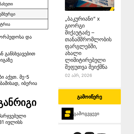
ზახეთი
ემბურგი
„ბაკურიანი“ x
სტრია
გიორგი
მიქაუტაძე –
ტორპედოსა და
თანამშრომლობის
ფარგლებში,
ახალი
ან განსხვავებით
ლიმიტირებული
იგაზე
შეფუთვა შეიქმნა
02 Აპრ, 2026
ი აქვთ. მე-5
ამისად, იბერია
გამოიწერე
განრიგი
გამოგვყევი
მარჯვებული
31 ივლისს