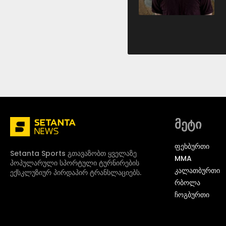
მეტი
ᲤᲔᲮᲑᲣᲠᲗᲘ
Setanta Sports გთავაზობთ ყველაზე
MMA
პოპულარული სპორტული ტურნირების
ᲙᲐᲚᲐᲗᲑᲣᲠᲗᲘ
ექსკლუზიურ პირდაპირ ტრანსლაციებს.
ᲠᲑᲝᲚᲐ
ᲩᲝᲒᲑᲣᲠᲗᲘ