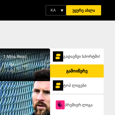
KA
უყურე ახლა
1 Mins Read
გადაეშვი სპორტში!
გამოიწერე
ტოპ ლიგები
პრემიერ ლიგა