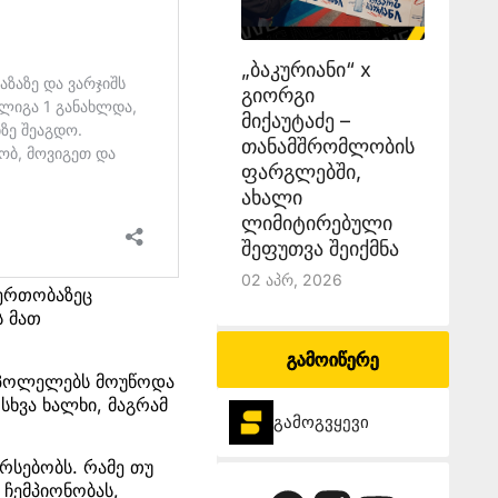
„ბაკურიანი“ x
გიორგი
მიქაუტაძე –
თანამშრომლობის
ფარგლებში,
ახალი
ლიმიტირებული
შეფუთვა შეიქმნა
02 Აპრ, 2026
იერთობაზეც
ს მათ
გამოიწერე
ეაპოლელებს მოუწოდა
სხვა ხალხი, მაგრამ
გამოგვყევი
რსებობს. რამე თუ
 ჩემპიონობას,