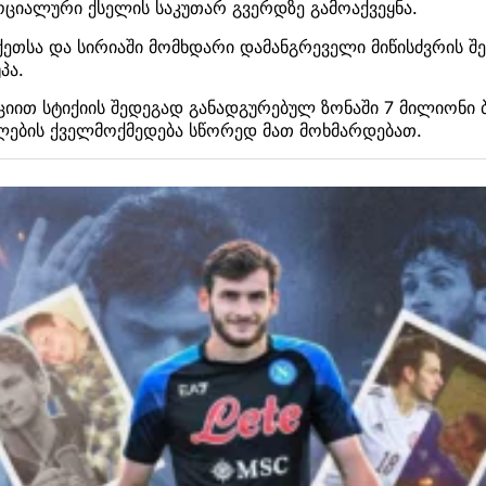
ოციალური ქსელის საკუთარ გვერდზე გამოაქვეყნა.
ეთსა და სირიაში მომხდარი დამანგრეველი მიწისძვრის შ
პა.
ციით სტიქიის შედეგად განადგურებულ ზონაში 7 მილიონი ბ
ების ქველმოქმედება სწორედ მათ მოხმარდებათ.