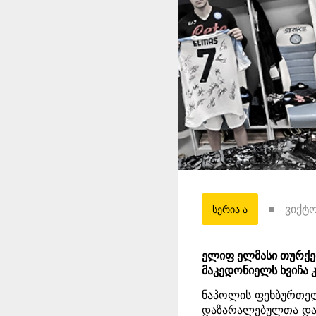
ვიქტ
სერია ა
ელიფ ელმასი თურქე
მაკედონიელს ხვიჩა 
ნაპოლის ფეხბურთელე
დაზარალებულთა დახ