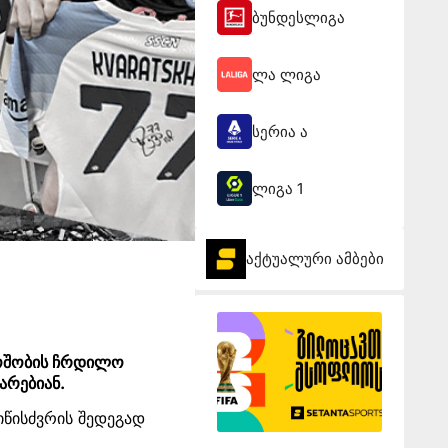
ბუნდესლიგა
ლა ლიგა
სერია ა
ლიგა 1
აქტუალური ამბები
მოშობის ჩრდილო
არებიან.
იწისძვრის შედეგად