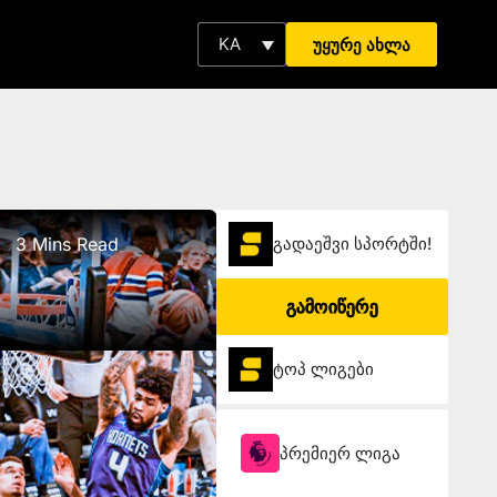
KA
უყურე ახლა
3 Mins Read
გადაეშვი სპორტში!
გამოიწერე
ტოპ ლიგები
პრემიერ ლიგა