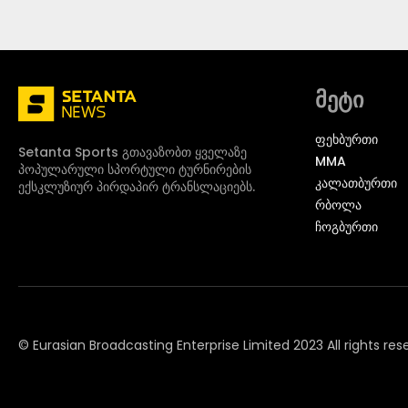
მეტი
ᲤᲔᲮᲑᲣᲠᲗᲘ
Setanta Sports გთავაზობთ ყველაზე
MMA
პოპულარული სპორტული ტურნირების
ᲙᲐᲚᲐᲗᲑᲣᲠᲗᲘ
ექსკლუზიურ პირდაპირ ტრანსლაციებს.
ᲠᲑᲝᲚᲐ
ᲩᲝᲒᲑᲣᲠᲗᲘ
© Eurasian Broadcasting Enterprise Limited 2023 All rights res