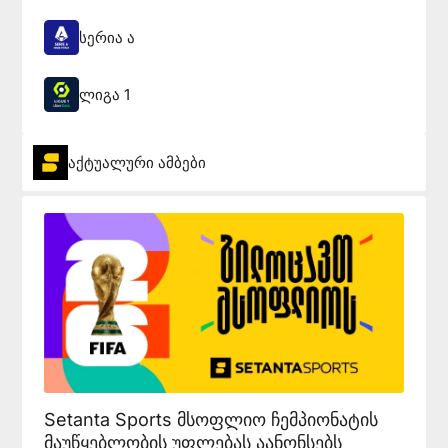
სერია ა
ლიგა 1
აქტუალური ამბები
Setanta Sports მსოფლიო ჩემპიონატის
მაუწყებლობის უფლებას აანონსებს