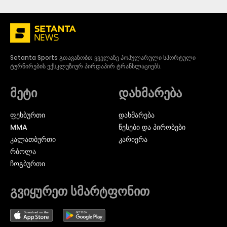
Setanta Sports გთავაზობთ ყველაზე პოპულარული სპორტული
ტურნირების ექსკლუზიურ პირდაპირ ტრანსლაციებს.
მეტი
დახმარება
ᲤᲔᲮᲑᲣᲠᲗᲘ
დახმარება
MMA
წესები და პირობები
ᲙᲐᲚᲐᲗᲑᲣᲠᲗᲘ
კარიერა
ᲠᲑᲝᲚᲐ
ᲩᲝᲒᲑᲣᲠᲗᲘ
გვიყურეთ სმარტფონით