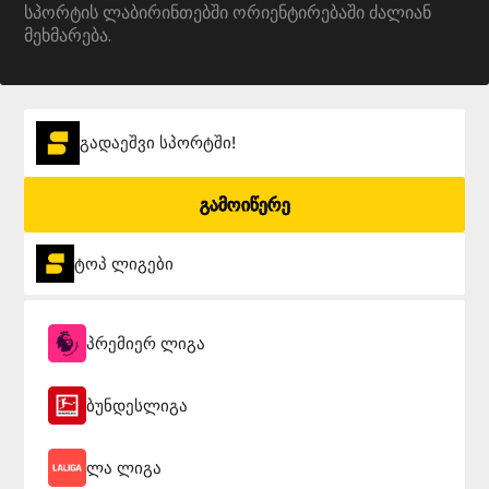
სპორტის ლაბირინთებში ორიენტირებაში ძალიან
მეხმარება.
გადაეშვი სპორტში!
გამოიწერე
ტოპ ლიგები
პრემიერ ლიგა
ბუნდესლიგა
ლა ლიგა