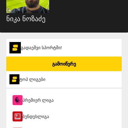
ნიკა ნოზაძე
გადაეშვი სპორტში!
გამოიწერე
ტოპ ლიგები
პრემიერ ლიგა
ბუნდესლიგა