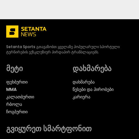
Setanta Sports გთავაზობთ ყველაზე პოპულარული სპორტული
ტურნირების ექსკლუზიურ პირდაპირ ტრანსლაციებს.
მეტი
დახმარება
ᲤᲔᲮᲑᲣᲠᲗᲘ
დახმარება
MMA
წესები და პირობები
ᲙᲐᲚᲐᲗᲑᲣᲠᲗᲘ
კარიერა
ᲠᲑᲝᲚᲐ
ᲩᲝᲒᲑᲣᲠᲗᲘ
გვიყურეთ სმარტფონით