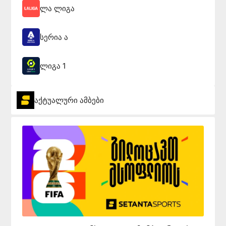
ლა ლიგა
სერია ა
ლიგა 1
აქტუალური ამბები