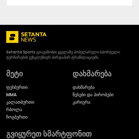
Setanta Sports გთავაზობთ ყველაზე პოპულარული სპორტული
ტურნირების ექსკლუზიურ პირდაპირ ტრანსლაციებს.
მეტი
დახმარება
ᲤᲔᲮᲑᲣᲠᲗᲘ
დახმარება
MMA
წესები და პირობები
ᲙᲐᲚᲐᲗᲑᲣᲠᲗᲘ
კარიერა
ᲠᲑᲝᲚᲐ
ᲩᲝᲒᲑᲣᲠᲗᲘ
გვიყურეთ სმარტფონით