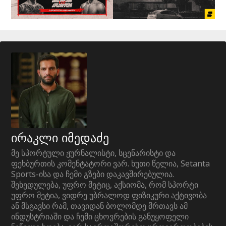
ირაკლი იმედაძე
მე სპორტული ჟურნალისტი, სცენარისტი და
ფეხბურთის კომენტატორი ვარ. ხუთი წელია, Setanta
Sports-ისა და ჩემი გზები დაკავშირებულია.
შეხედულება, უფრო მეტიც, აქსიომა, რომ სპორტი
უფრო მეტია, ვიდრე უბრალოდ ფიზიკური აქტივობა
ან მსგავსი რამ, თავიდან ბოლომდე მრთავს ამ
ინდუსტრიაში და ჩემი ცხოვრების განუყოფელი