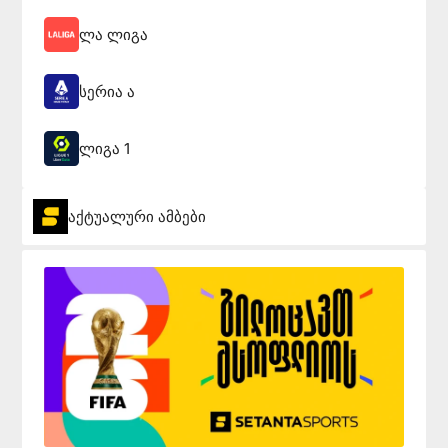
ლა ლიგა
სერია ა
ლიგა 1
აქტუალური ამბები