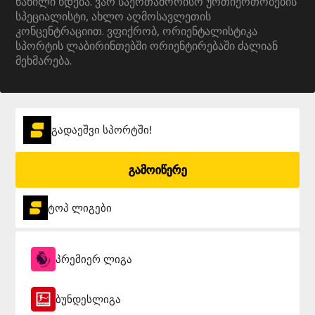
ნაწილი ხდება. ვარ საერთაშორისო ურთიერთობების
სპეციალისტი, ახლო აღმოსავლეთის
კონცენტრაციით. ვფიქრობ, ორიენტალისტიკა
სპორტის ლაბირინთებში ორიენტირებაში ძალიან
მეხმარება.
გადაეშვი სპორტში!
გამოიწერე
ტოპ ლიგები
პრემიერ ლიგა
ბუნდესლიგა