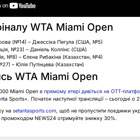
фіналу WTA Miami Open
рова (№14) – Джессіка Пегула (США, №5)
ція, №23) – Даніель Коллінс (США)
ія, №8) – Єлєна Рибакіна (Казахстан, №4)
№27) – Юлія Путінцева (Казахстан)
ись WTA Miami Open
1000 Miami Open
в прямому етері дивіться на OTT-платфо
anta Sports+. Початок наступної трансляції – сьогодні о 
ку на
setantasports.com
, щоб не пропустити поєдинки укр
А з промокодом NEWS24 отримуйте знижку 30%.