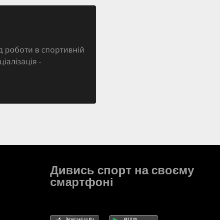
д роботи в спортивній
ціалізація -
Дивись спорт на своєму
смартфоні