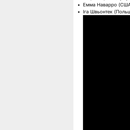
Емма Наварро (США
Іга Швьонтек (Поль