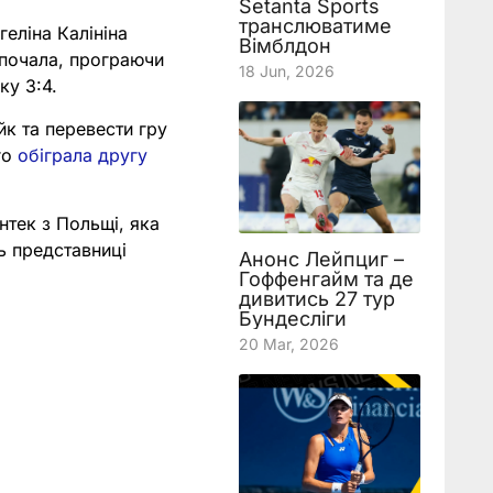
Setanta Sports
транслюватиме
еліна Калініна
Вімблдон
 почала, програючи
18 Jun, 2026
ку 3:4.
йк та перевести гру
го
обіграла другу
нтек з Польщі, яка
ь представниці
Анонс Лейпциг –
Гоффенгайм та де
дивитись 27 тур
Бундесліги
20 Mar, 2026