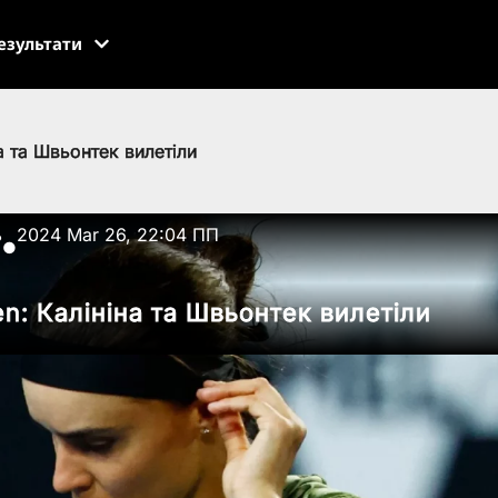
езультати
а та Швьонтек вилетіли
ь
2024 Mar 26, 22:04 ПП
●
n: Калініна та Швьонтек вилетіли