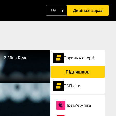
Дивіться зараз
UA
2 Mins Read
Поринь у спорт!
Підпишись
ТОП ліги
Прем'єр-ліга