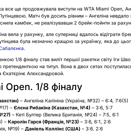
ка все ще продовжувала виступи на WTA Miami Open, Анг
Путінцевою. Матч був досить рівним – Ангеліна невдало
ійснила камбек, не реалізувавши 2 брейк-пойнти за рахун
ніна вела у рахунку, але суперниці вдалось відіграти бре
утінцева була незначно кращою за українку, яка до цьо
 Сабалєнка
.
нкою 1/8 фіналу став виліт першої ракетки світу Іги Шво
 претенденткою на титул. Вона в двох сетах поступилас
 Єкатєрінє Алєксандровой.
 Open. 1/8 фіналу
захстан)
– Ангеліна Калініна (Україна, №32) – 6:4, 7:6(5)
№17) –
Єлєна Рибакіна (Казахстан, №4)
– 3:6, 5:7
(№27)
– Кеті Бултер (Велика Британія, №24) – 7:5, 6:1
3) –
Каролін Гарся (Франція, №23)
– 3:6, 6:1, 2:6
нія, №19) –
Даніель Коллінс (США)
– 3:6. 2:6