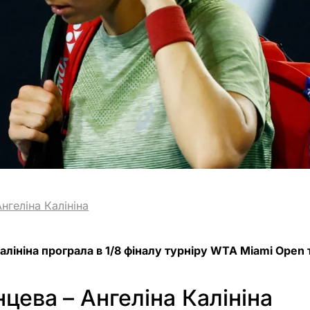
Ангеліна Калініна
алініна програла в 1/8 фіналу турніру WTA Miami Open 
нцева
– Ангеліна Калініна