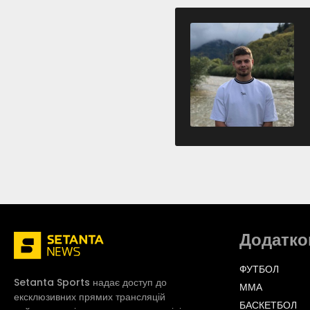
Додатко
ФУТБОЛ
Setanta Sports надає доступ до
ММА
ексклюзивних прямих трансляцій
БАСКЕТБОЛ