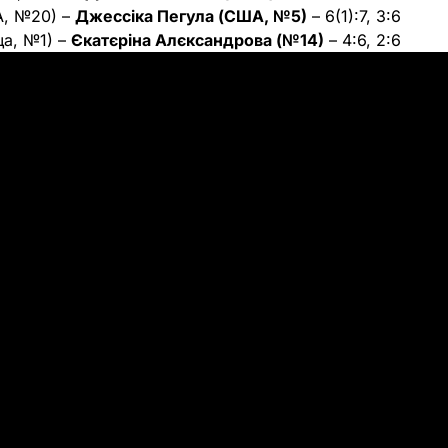
, №20) –
Джессіка Пегула (США, №5)
– 6(1):7, 3:6
ща, №1) –
Єкатєріна Алєксандрова (№14)
– 4:6, 2:6