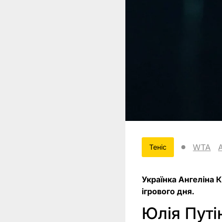
WTA
Теніс
Українка Ангеліна К
ігрового дня.
Юлія Путі