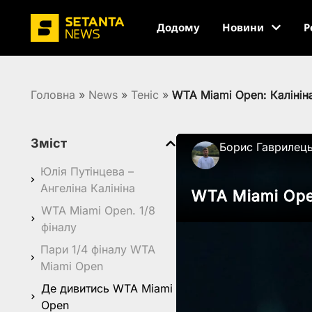
Додому
Новини
Р
Головна
»
News
»
Теніс
»
WTA Miami Open: Калінін
Зміст
Борис Гаврилец
Юлія Путінцева –
Ангеліна Калініна
WTA Miami Ope
WTA Miami Open. 1/8
фіналу
Пари 1/4 фіналу WTA
Miami Open
Де дивитись WTA Miami
Open