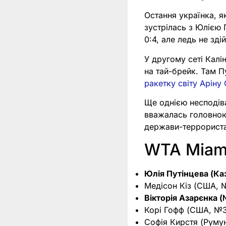
Остання українка, я
зустрілась з Юлією 
0:4, але ледь не зд
У другому сеті Калі
на тай-брейк. Там П
ракетку світу Аріну
Ще однією несподіва
вважалась головною
держави-террориста
WTA Miami
Юлія Путінцева (Ка
Медісон Кіз (США, 
Вікторія Азарєнка 
Корі Гофф (США, №
Софія Кирстя (Руму