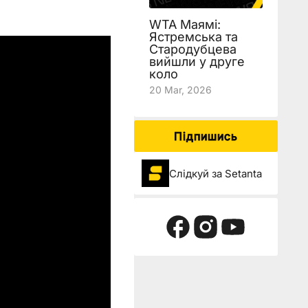
WTA Маямі:
Ястремська та
Стародубцева
вийшли у друге
коло
20 Mar, 2026
Підпишись
Слідкуй за Setanta