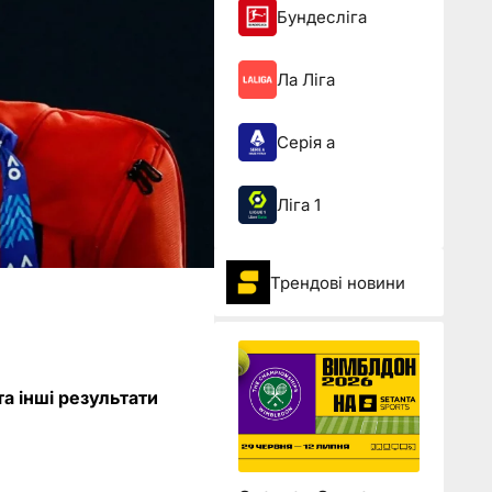
Бундесліга
Ла Ліга
Серія а
Ліга 1
Трендові новини
та інші результати