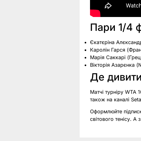
Пари 1/4 
Єкатєріна Алєксанд
Каролін Гарся (Фран
Марія Саккарі (Грец
Вікторія Азарєнка (
Де дивит
Матчі турніру WTA 
також на каналі Set
Оформлюйте підпис
світового тенісу. 