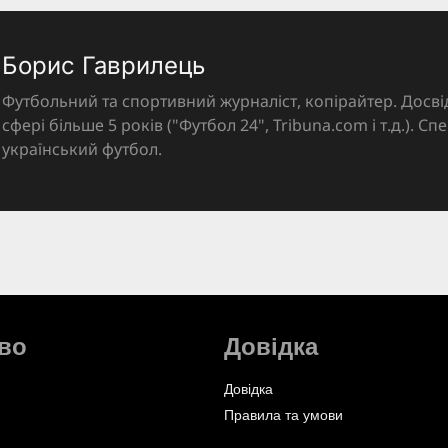
Борис Гаврилець
Футбольний та спортивний журналіст, копірайтер. Досві
сфері більше 5 років ("Футбол 24", Tribuna.com і т.д.). Спе
український футбол.
во
Довідка
Довідка
Правила та умови