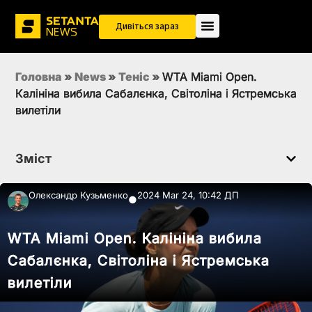
Дивіться зараз
Головна
»
News
»
Теніс
»
WTA Miami Open.
Калініна вибила Сабалєнка, Світоліна і Ястремська
вилетіли
Зміст
Олександр Кузьменко
2024 Mar 24, 10:42 ДП
●
WTA Miami Open. Калініна вибила
Сабалєнка, Світоліна і Ястремська
вилетіли