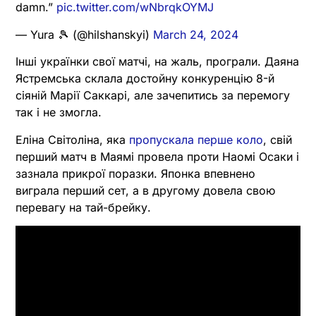
damn.”
pic.twitter.com/wNbrqkOYMJ
— Yura 🎾 (@hilshanskyi)
March 24, 2024
Інші українки свої матчі, на жаль, програли. Даяна
Ястремська склала достойну конкуренцію 8-й
сіяній Марії Саккарі, але зачепитись за перемогу
так і не змогла.
Еліна Світоліна, яка
пропускала перше коло
, свій
перший матч в Маямі провела проти Наомі Осаки і
зазнала прикрої поразки. Японка впевнено
виграла перший сет, а в другому довела свою
перевагу на тай-брейку.