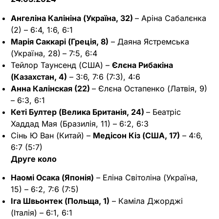
Ангеліна Калініна (Україна, 32)
– Аріна Сабалєнка
(2) – 6:4, 1:6, 6:1
Марія Саккарі (Греція, 8)
– Даяна Ястремська
(Україна, 28)
– 7:5, 6:4
Тейлор Таунсенд (США) –
Єлєна Рибакіна
(Казахстан, 4)
– 3:6, 7:6 (7:3), 4:6
Анна Калінская (22)
– Єлєна Остапенко (Латвія, 9)
– 6:3, 6:1
Кеті Бултер (Велика Британія, 24)
– Беатріс
Хаддад Мая (Бразилія, 11) – 6:2, 6:3
Сінь Ю Ван (Китай) –
Медісон Кіз (США, 17)
– 4:6,
6:7 (5:7)
Друге коло
Наомі Осака (Японія)
– Еліна Світоліна (Україна,
15) – 6:2, 7:6 (7:5)
Іга Швьонтек (Польща, 1)
– Каміла Джорджі
(Італія) – 6:1, 6:1