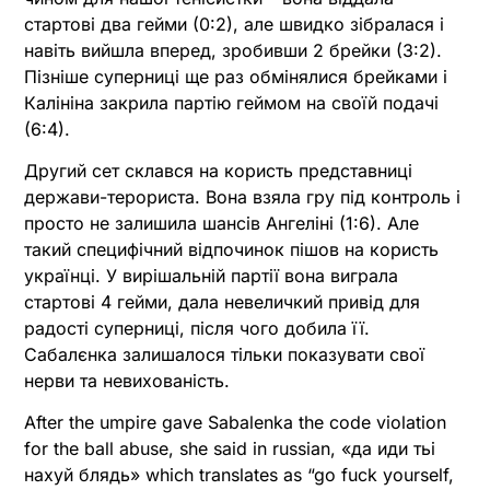
стартові два гейми (0:2), але швидко зібралася і
навіть вийшла вперед, зробивши 2 брейки (3:2).
Пізніше суперниці ще раз обмінялися брейками і
Калініна закрила партію геймом на своїй подачі
(6:4).
Другий сет склався на користь представниці
держави-терориста. Вона взяла гру під контроль і
просто не залишила шансів Ангеліні (1:6). Але
такий специфічний відпочинок пішов на користь
українці. У вирішальній партії вона виграла
стартові 4 гейми, дала невеличкий привід для
радості суперниці, після чого добила її.
Сабалєнка залишалося тільки показувати свої
нерви та невихованість.
After the umpire gave Sabalenka the code violation
for the ball abuse, she said in russian, «да иди тьі
нахуй блядь» which translates as “go fuck yourself,