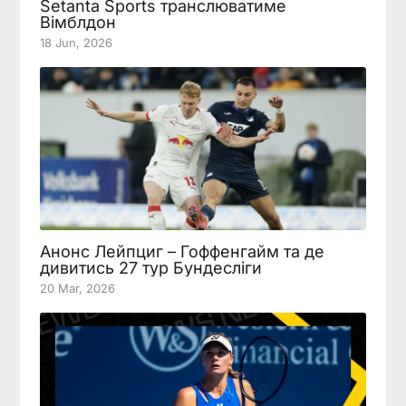
Setanta Sports транслюватиме
Вімблдон
18 Jun, 2026
Анонс Лейпциг – Гоффенгайм та де
дивитись 27 тур Бундесліги
20 Mar, 2026