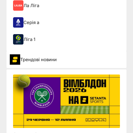
Ла Ліга
Серія а
Ліга 1
Трендові новини