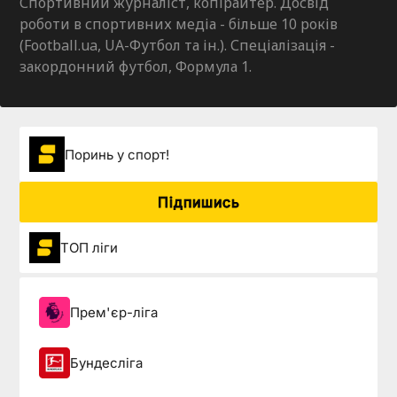
Спортивний журналіст, копірайтер. Досвід
роботи в спортивних медіа - більше 10 років
(Football.ua, UA-Футбол та ін.). Спеціалізація -
закордонний футбол, Формула 1.
Поринь у спорт!
Підпишись
ТОП ліги
Прем'єр-ліга
Бундесліга