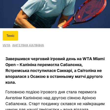
Теніс
WTA
Ангеліна Калініна
Завершився черговий ігровий день на WTA Miami
Open – Калініна перемогла Сабалєнка,
Ястремська поступилася Саккарі, а Світоліна не
впоралася з Осакою в останньому матчі другого
кола.
Головною подією ігрового дня стала перемога
Ангеліни Калініною над другою сіяною Аріною
Сабалєнка. Старт поєдинку склався не найкращим
чином для нашої тенісистки – вона віддала