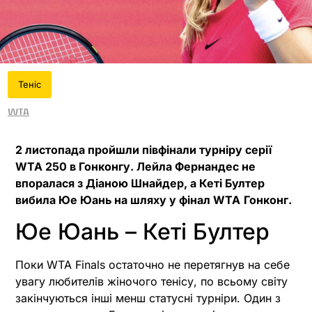
Теніс
WTA
2 листопада пройшли півфінали турніру серії
WTA 250 в Гонконгу. Лейла Фернандес не
впоралася з Діаною Шнайдер, а Кеті Бултер
вибила Юе Юань на шляху у фінал WTA
Гонконг.
Юе Юань – Кеті Бултер
Поки WTA Finals остаточно не перетягнув на себе
увагу любителів жіночого тенісу, по всьому світу
закінчуються інші менш статусні турніри. Один з