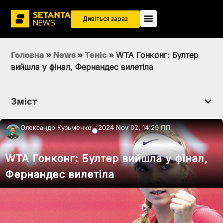
Дивіться зараз
Головна
»
News
»
Теніс
»
WTA Гонконг: Бултер
вийшла у фінал, Фернандес вилетіла
Зміст
Олександр Кузьменко
2024 Nov 02, 14:29 ПП
●
WTA Гонконг: Бултер вийшла у фінал,
Фернандес вилетіла