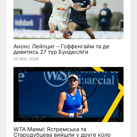
Анонс Лейпциг – Гоффенгайм та де
дивитись 27 тур Бундесліги
20 Mar, 2026
WTA Маямі: Ястремська та
Стародубцева вийшли у друге коло