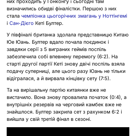
них проходить у Гонконгу і сьогодні там
визначились обидві фіналістки. Першою з них
стала
чемпіонка цьогорічних змагань у Ноттінгемі
і
Сан-Дієго
Кеті Бултер.
У півфіналі британка здолала представницю Китаю
Юе Юань. Бултер вдало почала поєдинок і
завдяки серії з 5 виграних геймів поспіль
забезпечила собі впевнену перемогу (6:2). На
старті другої партії Кеті знову двічі поспіль взяла
подачу суперниці, але цього разу Юань не тільки
відігралася, а й вирвала кінцівку сету (7:5).
Та на вирішальну партію китаянки вже не
вистачило. Вона знову провалила початок (0:4), а
внутрішніх резервів на черговий камбек вже не
знайшлося. Бултер закрила сет з рахунком 6:2 і
вийшла у свій третій фінал в сезоні.