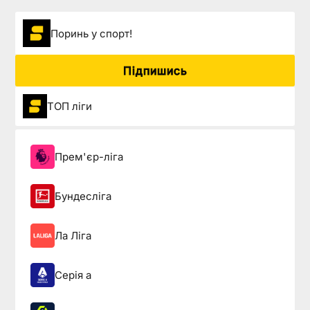
Поринь у спорт!
Підпишись
ТОП ліги
Прем'єр-ліга
Бундесліга
Ла Ліга
Серія а