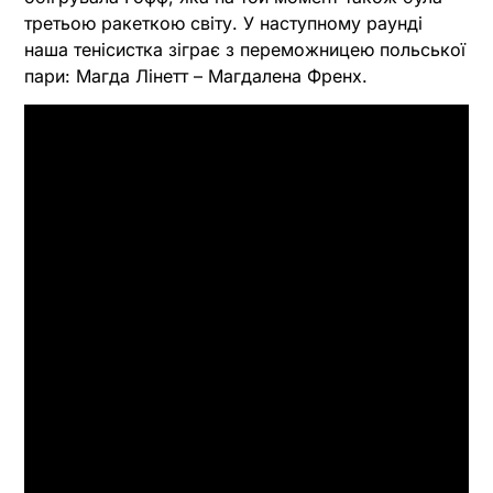
третьою ракеткою світу. У наступному раунді
наша тенісистка зіграє з переможницею польської
пари: Магда Лінетт – Магдалена Френх.