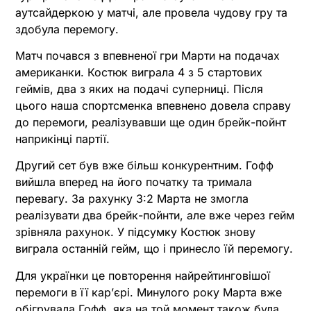
аутсайдеркою у матчі, але провела чудову гру та
здобула перемогу.
Матч почався з впевненої гри Марти на подачах
американки. Костюк виграла 4 з 5 стартових
геймів, два з яких на подачі суперниці. Після
цього наша спортсменка впевнено довела справу
до перемоги, реалізувавши ще один брейк-пойнт
наприкінці партії.
Другий сет був вже більш конкурентним. Гофф
вийшла вперед на його початку та тримала
перевагу. За рахунку 3:2 Марта не змогла
реалізувати два брейк-пойнти, але вже через гейм
зрівняла рахунок. У підсумку Костюк знову
виграла останній гейм, що і принесло їй перемогу.
Для українки це повторення найрейтинговішої
перемоги в її кар’єрі. Минулого року Марта вже
обігрувала Гофф, яка на той момент також була