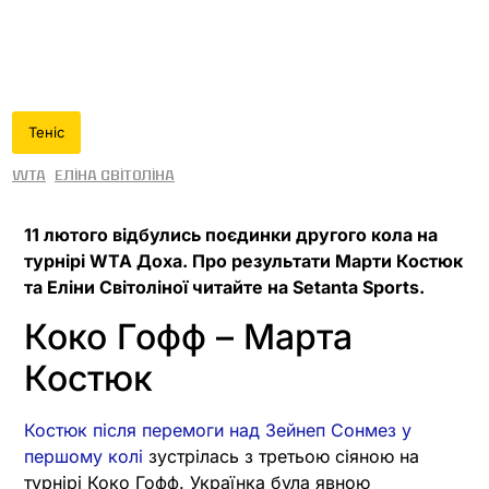
Теніс
WTA
Еліна Світоліна
11 лютого відбулись поєдинки другого кола на
турнірі WTA Доха. Про результати Марти Костюк
та Еліни Світоліної читайте на Setanta Sports.
Коко Гофф – Марта
Костюк
Костюк після перемоги над Зейнеп Сонмез у
першому колі
зустрілась з третьою сіяною на
турнірі Коко Гофф. Українка була явною