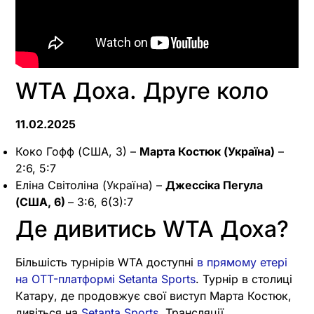
WTA Доха. Друге коло
11.02.2025
Коко Гофф (США, 3) –
Марта Костюк (Україна)
–
2:6, 5:7
Еліна Світоліна (Україна) –
Джессіка Пегула
(США, 6)
– 3:6, 6(3):7
Де дивитись WTA Доха?
Більшість турнірів WTA доступні
в прямому етері
на OTT-платформі Setanta Sports
. Турнір в столиці
Катару, де продовжує свої виступ Марта Костюк,
дивіться на
Setanta Sports
. Трансляції