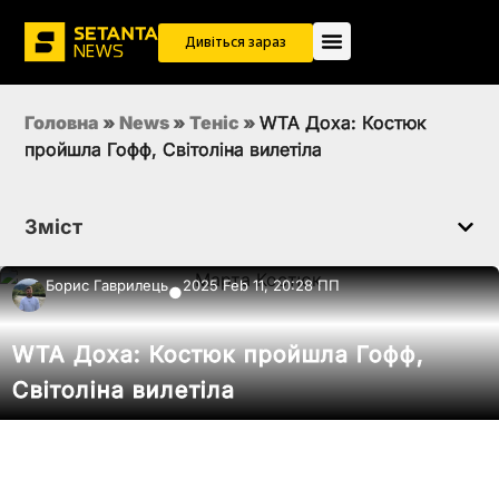
Дивіться зараз
Головна
»
News
»
Теніс
»
WTA Доха: Костюк
пройшла Гофф, Світоліна вилетіла
Зміст
Борис Гаврилець
2025 Feb 11, 20:28 ПП
●
WTA Доха: Костюк пройшла Гофф,
Світоліна вилетіла