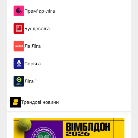
Прем'єр-ліга
Бундесліга
Ла Ліга
Серія а
Ліга 1
Трендові новини