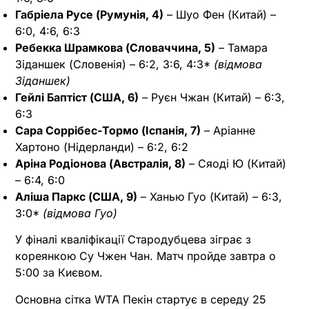
Габріела Русе (Румунія, 4)
– Шуо Фен (Китай) –
6:0, 4:6, 6:3
Ребекка Шрамкова (Словаччина, 5)
– Тамара
Зіданшек (Словенія) – 6:2, 3:6, 4:3*
(відмова
Зіданшек)
Гейлі Баптіст (США, 6)
– Руєн Чжан (Китай) – 6:3,
6:3
Сара Соррібес-Тормо (Іспанія, 7)
– Аріанне
Хартоно (Нідерланди) – 6:2, 6:2
Аріна Родіонова (Австралія, 8)
– Сяоді Ю (Китай)
– 6:4, 6:0
Аліша Паркс (США, 9)
– Ханью Гуо (Китай) – 6:3,
3:0*
(відмова Гуо)
У фіналі кваліфікації Стародубцева зіграє з
кореянкою Су Чжен Чан. Матч пройде завтра о
5:00 за Києвом.
Основна сітка WTA Пекін стартує в середу 25