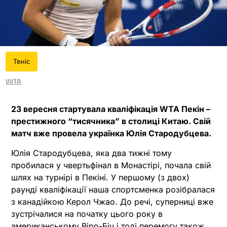
Теніс
WTA
23 вересня стартувала кваліфікація WTA Пекін –
престижного “тисячника” в столиці Китаю. Свій
матч вже провела українка Юлія Стародубцева.
Юлія Стародубцева, яка два тижні тому
пробилася у чвертьфінал в Монастірі, почала свій
шлях на турнірі в Пекіні. У першому (з двох)
раунді кваліфікації наша спортсменка розібралася
з канадійкою Керол Чжао. До речі, суперниці вже
зустрічалися на початку цього року в
американському Віро-Біч і тоді перемогу також