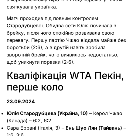
святкувала українка.
Матч проходив під повним контролем
Стародубцевої. Обидва сети Юлія починала з
брейку, після чого спокійно розвивала свою
перевагу. Першу партію Чжао віддала майже без
боротьби (2:6), а в другій навіть зробила
зворотній брейк, чого виявилось недостатньо,
щоб уникнути поразки (2:6).
Кваліфікація WTA Пекін,
перше коло
23.09.2024
Юлія Стародубцева (Україна, 10)
– Керол Чжао
(Канада) – 6:2, 6:2
Сара Еррані (Італія, 3) –
Ень Шуо Лян (Тайвань)
–
1:6, 3:6