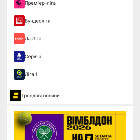
Прем'єр-ліга
Бундесліга
Ла Ліга
Серія а
Ліга 1
Трендові новини