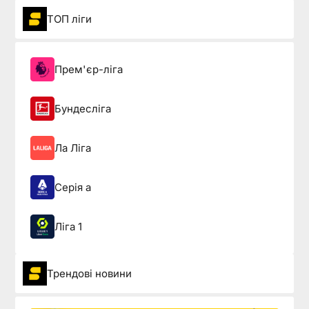
ТОП ліги
Прем'єр-ліга
Бундесліга
Ла Ліга
Серія а
Ліга 1
Трендові новини