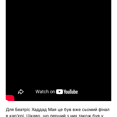
Для Беатріс Хаддад Мая це був вже сьомий фінал
в карʼєрі. Цікаво, що перший з них також був у