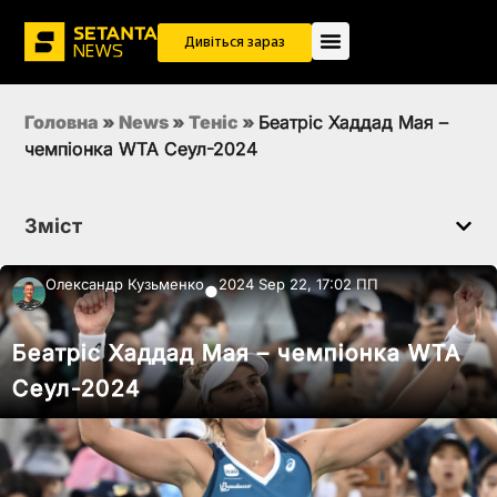
Дивіться зараз
Головна
»
News
»
Теніс
»
Беатріс Хаддад Мая –
чемпіонка WTA Сеул-2024
Зміст
Олександр Кузьменко
2024 Sep 22, 17:02 ПП
●
Беатріс Хаддад Мая – чемпіонка WTA
Сеул-2024