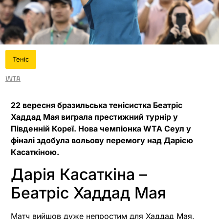
Теніс
WTA
22 вересня бразильська тенісистка Беатріс
Хаддад Мая виграла престижний турнір у
Південній Кореї. Нова чемпіонка WTA Сеул у
фіналі здобула вольову перемогу над Дарією
Касаткіною.
Дарія Касаткіна –
Беатріс Хаддад Мая
Матч вийшов дуже непростим для Хаддад Мая,