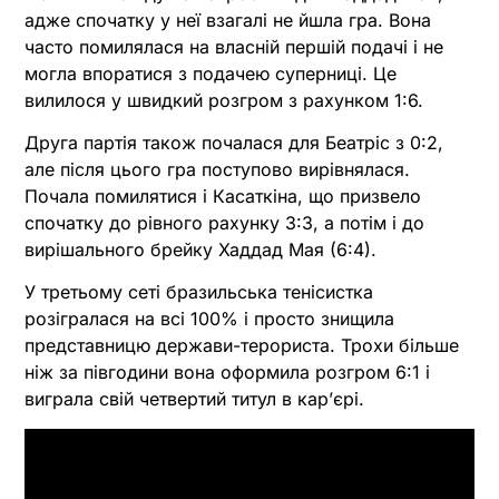
адже спочатку у неї взагалі не йшла гра. Вона
часто помилялася на власній першій подачі і не
могла впоратися з подачею суперниці. Це
вилилося у швидкий розгром з рахунком 1:6.
Друга партія також почалася для Беатріс з 0:2,
але після цього гра поступово вирівнялася.
Почала помилятися і Касаткіна, що призвело
спочатку до рівного рахунку 3:3, а потім і до
вирішального брейку Хаддад Мая (6:4).
У третьому сеті бразильська тенісистка
розігралася на всі 100% і просто знищила
представницю держави-терориста. Трохи більше
ніж за півгодини вона оформила розгром 6:1 і
виграла свій четвертий титул в карʼєрі.