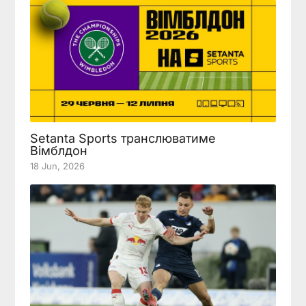
Setanta Sports транслюватиме
Вімблдон
18 Jun, 2026