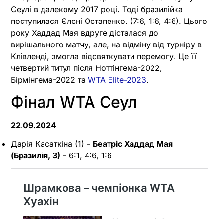
Сеулі в далекому 2017 році. Тоді бразилійка
поступилася Єлєні Остапенко. (7:6, 1:6, 4:6). Цього
року Хаддад Мая вдруге дісталася до
вирішального матчу, але, на відміну від турніру в
Клівленді, змогла відсвяткувати перемогу. Це її
четвертий титул після Ноттінгема-2022,
Бірмінгема-2022 та
WTA Elite-2023
.
Фінал WTA Сеул
22.09.2024
Дарія Касаткіна (1) –
Беатріс Хаддад Мая
(Бразилія, 3)
– 6:1, 4:6, 1:6