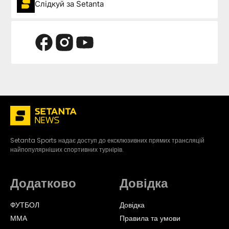
Слідкуй за Setanta
Setanta Sports надає доступ до ексклюзивних прямих трансляцій
найпопулярніших спортивних турнірів.
Додатково
Довідка
ФУТБОЛ
Довідка
ММА
Правила та умови