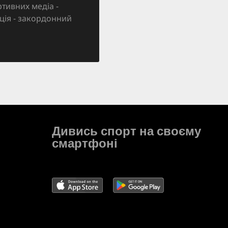
тивних медіа -
зація - закордонний
Дивись спорт на своєму
смартфоні