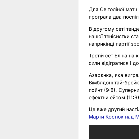
Для Світоліної матч
програла два поспіль
В другому сеті тенд
нашої тенісистки ст
наприкінці партії зр
Третій сет Еліна на
сили відігратися і 
Азарєнка, яка вигра
Вімблдоні тай-брейк 
пойнт (9:8). Суперн
ефектни ейсом (11:9
Це вже другий насті
Марти Костюк над М