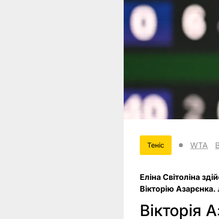
WTA
Теніс
Еліна Світоліна зді
Вікторію Азарєнка. 
Вікторія 