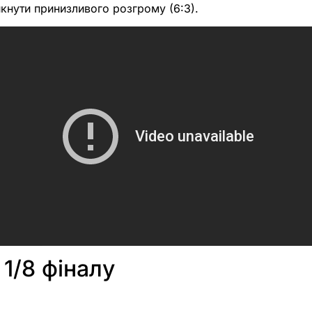
икнути принизливого розгрому (6:3).
 1/8 фіналу