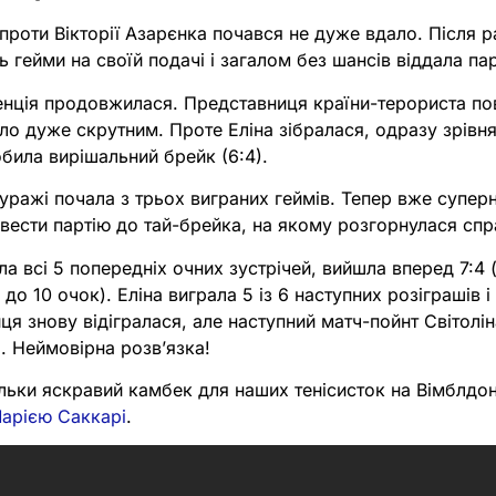
 проти Вікторії Азарєнка почався не дуже вдало. Після ра
 гейми на своїй подачі і загалом без шансів віддала пар
енція продовжилася. Представниця країни-терориста по
ало дуже скрутним. Проте Еліна зібралася, одразу зрівня
обила вирішальний брейк (6:4).
 куражі почала з трьох виграних геймів. Тепер вже супер
довести партію до тай-брейка, на якому розгорнулася сп
ла всі 5 попередніх очних зустрічей, вийшла вперед 7:4 
до 10 очок). Еліна виграла 5 із 6 наступних розіграшів 
иця знову відігралася, але наступний матч-пойнт Світолі
). Неймовірна розв’язка!
льки яскравий камбек для наших тенісисток на Вімблдон
арією Саккарі
.