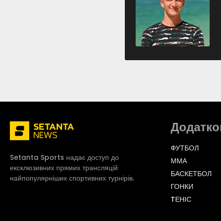
Додатко
ФУТБОЛ
Setanta Sports надає доступ до
ММА
ексклюзивних прямих трансляцій
БАСКЕТБОЛ
найпопулярніших спортивних турнірів.
ГОНКИ
TЕНІС