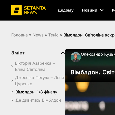
Додому
Новини
Р
Головна
»
News
»
Теніс
»
Вімблдон. Світоліна яскр
Зміст
Олександр Кузь
Вікторія Азарєнка –
Еліна Світоліна
Вімблдон. Світ
Джессіка Пегула – Леся
Цуренко
Вімблдон, 1/8 фіналу
Де дивитись Вімблдон