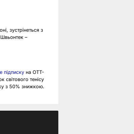
ні, зустрінеться з
 Швьонтек –
е підписку
на OTT-
ок світового тенісу
ку з 50% знижкою.