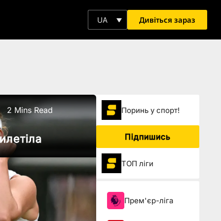
Дивіться зараз
UA
2 Mins Read
Поринь у спорт!
Підпишись
вилетіла
ТОП ліги
Прем'єр-ліга