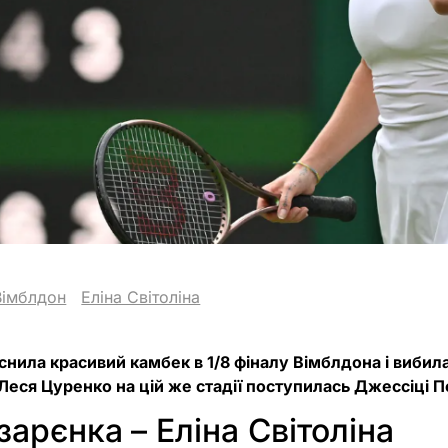
Вімблдон
Еліна Світоліна
йснила красивий камбек в 1/8 фіналу Вімблдона і вибил
Леся Цуренко на цій же стадії поступилась Джессіці Пе
Азарєнка
– Еліна Світоліна