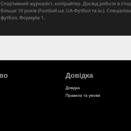
Спортивний журналіст, копірайтер. Досвід роботи в спор
більше 10 років (Football.ua, UA-Футбол та ін.). Спеціалі
футбол, Формула 1.
во
Довідка
Довідка
Правила та умови