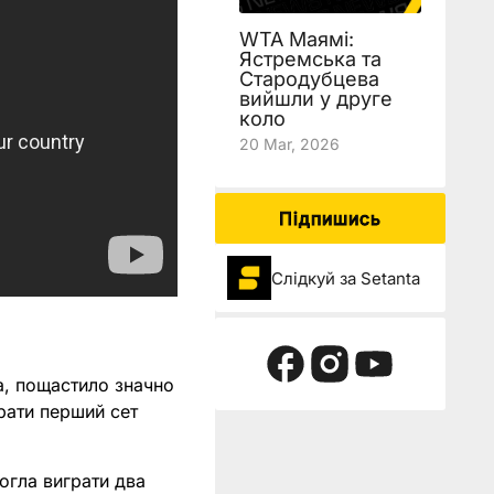
WTA Маямі:
Ястремська та
Стародубцева
вийшли у друге
коло
20 Mar, 2026
Підпишись
Слідкуй за Setanta
а, пощастило значно
рати перший сет
могла виграти два