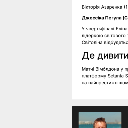
Вікторія Азарєнка (1
Джессіка Пегула (
У чвертьфіналі Елін
лідеркою світового 
Світоліна відбудетьс
Де дивити
Матчі Вімблдона у п
платформу Setanta S
на найпрестижнішом