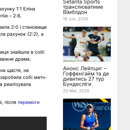
Setanta Sports
транслюватиме
хунку 1:1 Еліна
Вімблдон
тію – 2:6.
18 Jun, 2026
вела 2:0 і становище
ла рахунок (2:2), а
ниця знайшла в собі
равжня драма.
Анонс Лейпциг –
(на щастя, на
Гоффенгайм та де
і заробила собі матч-
дивитись 27 тур
Бундесліги
на реалізувала
20 Mar, 2026
і, після
перемоги