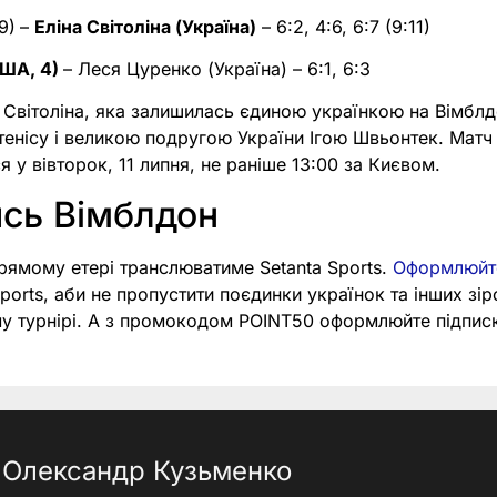
9)
–
Еліна Світоліна (Україна)
– 6:2, 4:6, 6:7 (9:11)
США, 4)
– Леся Цуренко (Україна) – 6:1, 6:3
а Світоліна, яка залишилась єдиною українкою на Вімблдо
тенісу і великою подругою України Ігою Швьонтек. Матч
я у вівторок, 11 липня, не раніше 13:00 за Києвом.
сь Вімблдон
рямому етері транслюватиме Setanta Sports.
Оформлюйт
ports, аби не пропустити поєдинки українок та інших зір
у турнірі. А з промокодом POINT50 оформлюйте підпис
Олександр Кузьменко