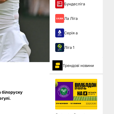
Бундесліга
Ла Ліга
Серія а
Ліга 1
Трендові новини
а білоруску
гулі.