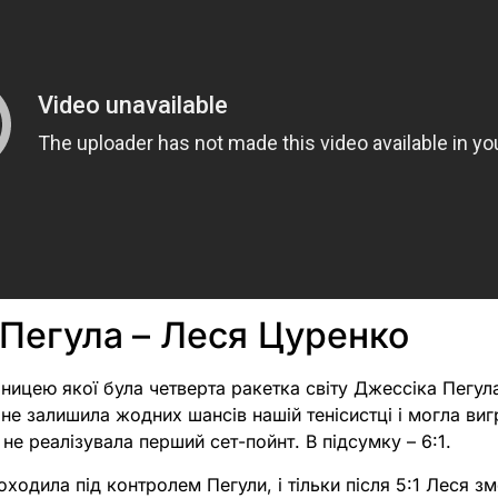
 Пегула
– Леся Цуренко
ницею якої була четверта ракетка світу Джессіка Пегул
е залишила жодних шансів нашій тенісистці і могла виг
е не реалізувала перший сет-пойнт. В підсумку – 6:1.
оходила під контролем Пегули, і тільки після 5:1 Леся з