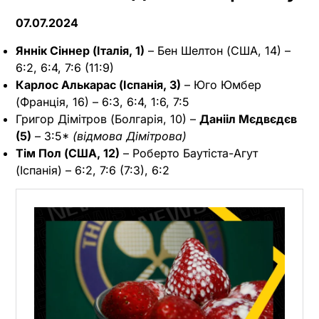
07.07.2024
Яннік Сіннер (Італія, 1)
– Бен Шелтон (США, 14) –
6:2, 6:4, 7:6 (11:9)
Карлос Алькарас (Іспанія, 3)
– Юго Юмбер
(Франція, 16) – 6:3, 6:4, 1:6, 7:5
Григор Дімітров (Болгарія, 10) –
Данііл Мєдвєдєв
(5)
– 3:5*
(відмова Дімітрова)
Тім Пол (США, 12)
– Роберто Баутіста-Агут
(Іспанія) – 6:2, 7:6 (7:3), 6:2