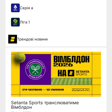
Серія а
Ліга 1
Трендові новини
Setanta Sports транслюватиме
Вімблдон