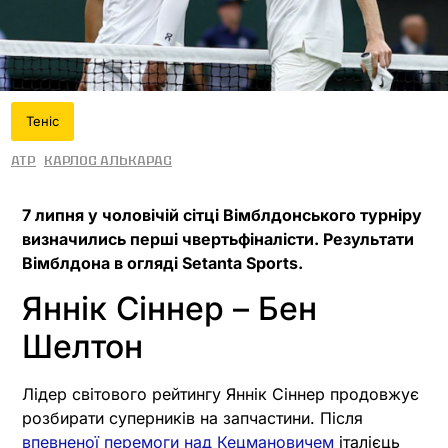
Теніс
ATP
Карлос Алькарас
7 липня у чоловічій сітці Вімблдонського турніру
визначились перші чвертьфіналісти. Результати
Вімблдона в огляді Setanta Sports.
Яннік Сіннер – Бен
Шелтон
Лідер світового рейтингу Яннік Сіннер продовжує
розбирати суперників на запчастини. Після
впевненої перемоги над Кецмановичем
італієць