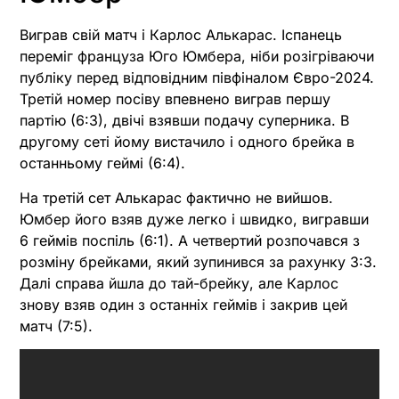
Виграв свій матч і Карлос Алькарас. Іспанець
переміг француза Юго Юмбера, ніби розігріваючи
публіку перед відповідним півфіналом Євро-2024.
Третій номер посіву впевнено виграв першу
партію (6:3), двічі взявши подачу суперника. В
другому сеті йому вистачило і одного брейка в
останньому геймі (6:4).
На третій сет Алькарас фактично не вийшов.
Юмбер його взяв дуже легко і швидко, вигравши
6 геймів поспіль (6:1). А четвертий розпочався з
розміну брейками, який зупинився за рахунку 3:3.
Далі справа йшла до тай-брейку, але Карлос
знову взяв один з останніх геймів і закрив цей
матч (7:5).