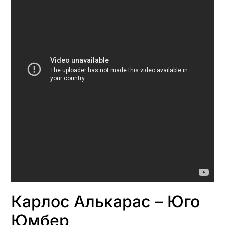
Карлос Алькарас – Юго
Юмбер