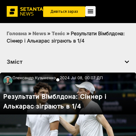
Дивіться зараз
Головна
»
News
»
Теніс
»
Результати Вімблдона:
Сіннер і Алькарас зіграють в 1/4
Зміст
Олександр Кузьменко
2024 Jul 08, 00:07 ДП
●
Результати Вімблдона: Сіннер і
Алькарас зіграють в 1/4