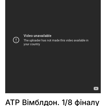
ATP Вімблдон. 1/8 фіналу