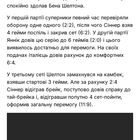
спокійно здолав Бена Шелтона.
У першій партії суперники певний час перевіряли
оборону одне одного (2:2), після чого Сіннер взяв
4 гейми поспіль і закрив сет (6:2). У другій партії
Яннік довів цю серію до 6 геймів (2:0) і цього
виявилось достатньо для перемоги. На своїх
подачах італієць довів рахунок до комфортних
6:4.
У третьому сеті Шелтон замахнувся на камбек,
взявши стартові 3 гейми. Але за рахунку 2:4
Сіннер відіграв брейк, поступово довів справу до
тай-брейка і, відігравши попутно 4 сет-пойнти,
оформив загальну перемогу (11:9).