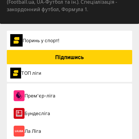
(Football.ua, UA-Футбол та ін.). Спеціалізація -
закордонний футбол, Формула 1.
Поринь у спорт!
Підпишись
ТОП ліги
Прем'єр-ліга
Бундесліга
Ла Ліга