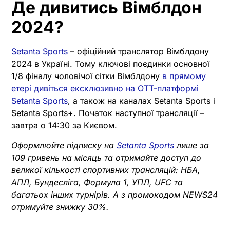
Де дивитись Вімблдон
2024?
Setanta Sports
– офіційний транслятор Вімблдону
2024 в Україні. Тому ключові поєдинки основної
1/8 фіналу чоловічої сітки Вімблдону
в прямому
етері дивіться ексклюзивно на OTT-платформі
Setanta Sports
, а також на каналах Setanta Sports і
Setanta Sports+. Початок наступної трансляції –
завтра о 14:30 за Києвом.
Оформлюйте підписку на
Setanta Sports
лише за
109 гривень на місяць та отримайте доступ до
великої кількості спортивних трансляцій: НБА,
АПЛ, Бундесліга, Формула 1, УПЛ, UFC та
багатьох інших турнірів. А з промокодом NEWS24
отримуйте знижку 30%.