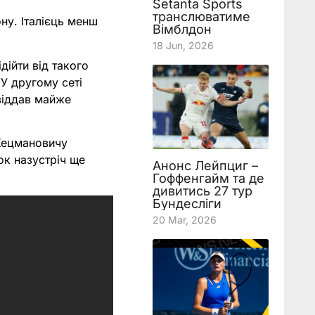
Setanta Sports
транслюватиме
ну. Італієць менш
Вімблдон
18 Jun, 2026
дійти від такого
 У другому сеті
 віддав майже
 Кецмановичу
ок назустріч ще
Анонс Лейпциг –
Гоффенгайм та де
дивитись 27 тур
Бундесліги
20 Mar, 2026