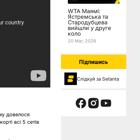
WTA Маямі:
Ястремська та
Стародубцева
вийшли у друге
коло
20 Mar, 2026
Підпишись
Слідкуй за Setanta
ому довелося
корті всі 5 сетів