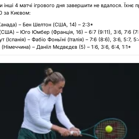
 інші 4 матчі ігрового дня завершити не вдалося. Їхнє
00 за Києвом:
анада) – Бен Шелтон (США, 14) – 2:3*
А) – Юго Юмбер (Франція, 16) – 6:7 (9:11), 3:6, 7:6 (7:
 (Іспанія) – Фабіо Фоньїні (Італія) – 7:6 (8:6), 3:6, 5:7, 5
імеччина) – Данііл Мєдвєдєв (5) – 1:6, 3:6, 6:4, 1:1*