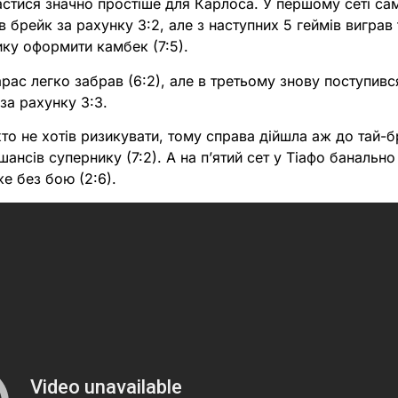
астися значно простіше для Карлоса. У першому сеті са
 брейк за рахунку 3:2, але з наступних 5 геймів виграв 
ку оформити камбек (7:5).
рас легко забрав (6:2), але в третьому знову поступивс
за рахунку 3:3.
ніхто не хотів ризикувати, тому справа дійшла аж до тай-
ансів супернику (7:2). А на пʼятий сет у Тіафо банально
же без бою (2:6).