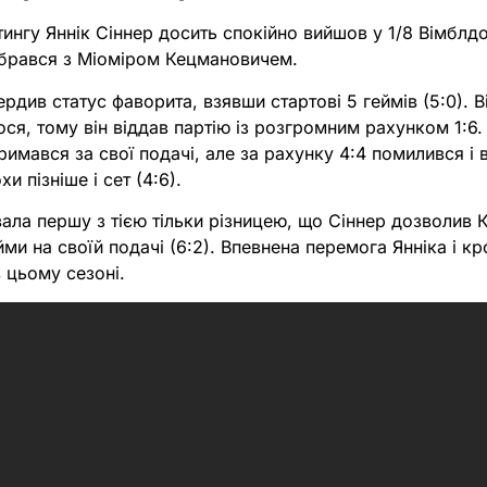
тингу Яннік Сіннер досить спокійно вийшов у 1/8 Вімблдо
зібрався з Міоміром Кецмановичем.
рдив статус фаворита, взявши стартові 5 геймів (5:0). Ві
ся, тому він віддав партію із розгромним рахунком 1:6.
имався за свої подачі, але за рахунку 4:4 помилився і
и пізніше і сет (4:6).
вала першу з тією тільки різницею, що Сіннер дозволив
йми на своїй подачі (6:2). Впевнена перемога Янніка і кр
цьому сезоні.