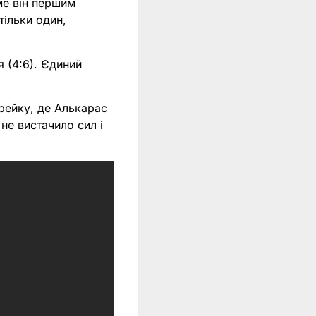
ме він першим
тільки один,
я (4:6). Єдиний
брейку, де Алькарас
 не вистачило сил і