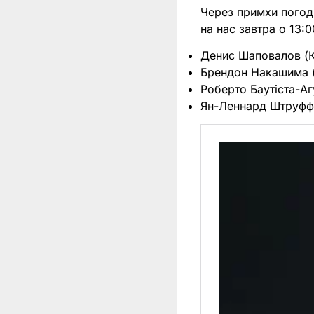
Через примхи погоди
на нас завтра о 13:
Денис Шаповалов (К
Брендон Накашима (СШ
Роберто Баутіста-Агут
Ян-Леннард Штруфф (Н