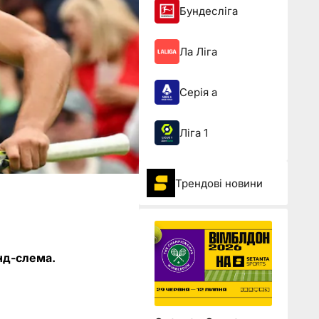
Бундесліга
Ла Ліга
Серія а
Ліга 1
Трендові новини
нд-слема.