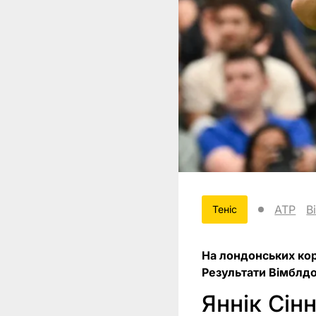
ATP
В
Теніс
На лондонських кор
Результати Вімблдон
Яннік Сін