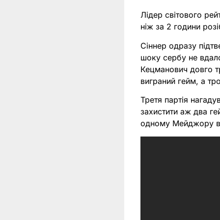
Лідер світового рей
ніж за 2 години ро
Сіннер одразу підтве
шоку сербу не вдало
Кецманович довго тр
виграний гейм, а трох
Третя партія нагаду
захистити аж два ге
одному Мейджору в 