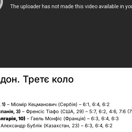
дон. Третє коло
 1)
– Міомір Кецманович (Сербія) – 6:1, 6:4, 6:2
панія, 3)
– Френсіс Тіафо (США, 29) – 5:7, 6:2, 4:6, 7:6 (7
лгарія, 10)
– Гаель Монфіс (Франція) – 6:3, 6:4, 6:3
 Алєксандр Бублік (Казахстан, 23) – 6:3, 6:4, 6:2