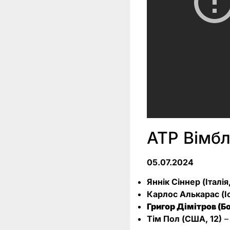
ATP Вімбл
05.07.2024
Яннік Сіннер (Італія,
Карлос Алькарас (Іс
Григор Дімітров (Бо
Тім Пол (США, 12)
–