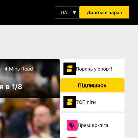
Дивіться зараз
UA
4 Mins Read
Поринь у спорт!
Підпишись
 в 1/8
ТОП ліги
Прем'єр-ліга