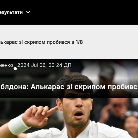
езультати
лькарас зі скрипом пробився в 1/8
менко
2024 Jul 06, 00:24 ДП
●
мблдона: Алькарас зі скрипом пробився