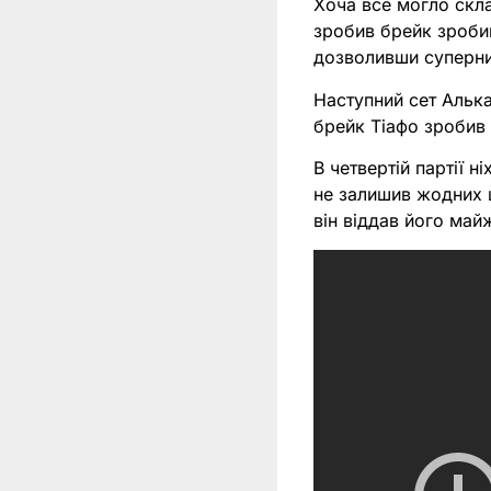
Хоча все могло скл
зробив брейк зробив
дозволивши суперни
Наступний сет Алька
брейк Тіафо зробив 
В четвертій партії 
не залишив жодних ш
він віддав його май