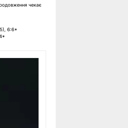
 продовження чекає
5), 6:6*
:4*