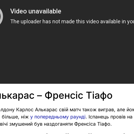
ькарас – Френсіс Тіафо
блдону Карлос Алькарас свій матч також виграв, але й
 більше, ніж
у попередньому раунді
. Іспанець провів на 
двічі змушений був наздоганяти Френсіса Тіафо.