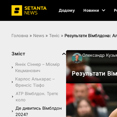
Додому
Новини
Р
Головна
»
News
»
Теніс
»
Результати Вімблдона: А
Зміст
Олександр Кузь
Яннік Сіннер – Міомір
Кецманович
Результати Ві
Карлос Алькарас –
Френсіс Тіафо
ATP Вімблдон. Третє
коло
Де дивитись Вімблдон
2024?