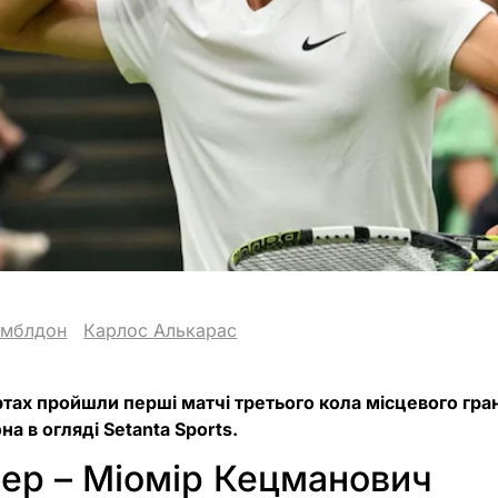
імблдон
Карлос Алькарас
тах пройшли перші матчі третього кола місцевого гра
а в огляді Setanta Sports.
нер – Міомір Кецманович