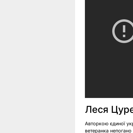
Леся Цуре
Авторкою єдиної ук
ветеранка непогано 