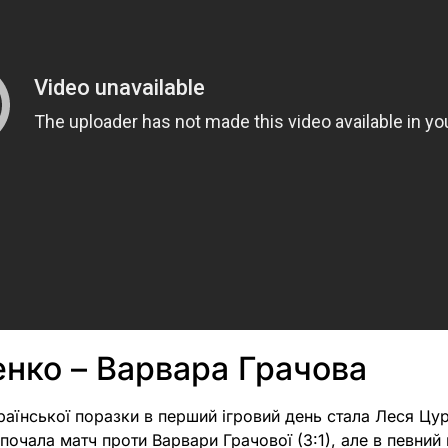
нко – Варвара Грачова
раїнської поразки в перший ігровий день стала Леся Цу
почала матч проти Варвари Грачової (3:1), але в певний