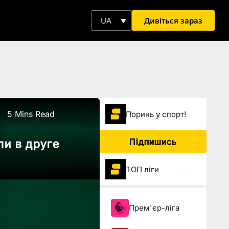
Дивіться зараз
UA
5 Mins Read
Поринь у спорт!
Підпишись
ли в друге
ТОП ліги
Прем'єр-ліга