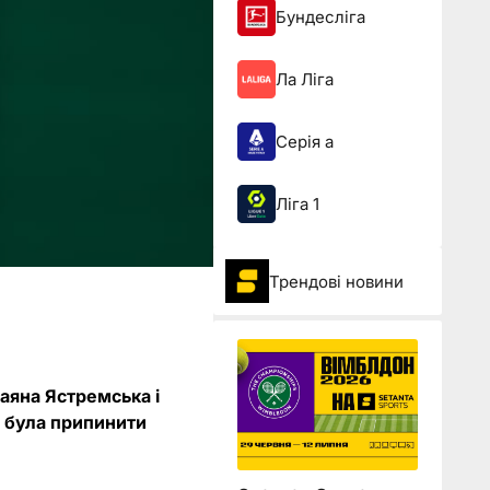
Бундесліга
Ла Ліга
Серія а
Ліга 1
Трендові новини
аяна Ястремська і
 була припинити