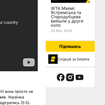
WTA Маямі:
Ястремська та
Стародубцева
вийшли у друге
коло
20 Mar, 2026
Підпишись
Слідкуй за Setanta
тії вона просто не
мів. Українка
ідігратись (5:5).