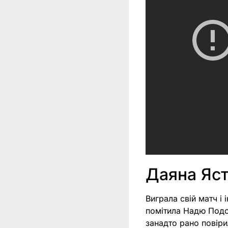
Даяна Яс
Виграла свій матч і 
помітила Надю Подор
занадто рано повіри