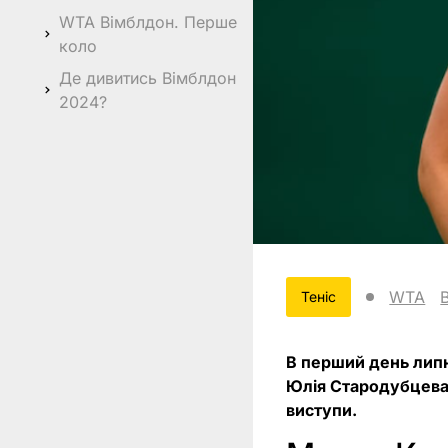
WTA Вімблдон. Перше
коло
Де дивитись Вімблдон
2024?
WTA
Теніс
В перший день липн
Юлія Стародубцева
виступи.