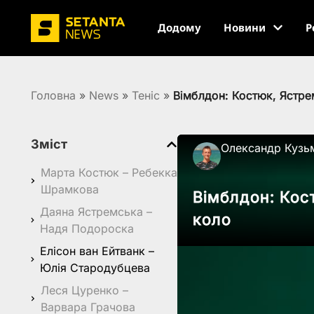
Додому
Новини
Р
Головна
»
News
»
Теніс
»
Вімблдон: Костюк, Ястре
Зміст
Олександр Кузь
Марта Костюк – Ребекка
Шрамкова
Вімблдон: Кос
Даяна Ястремська –
коло
Надя Подороска
Елісон ван Ейтванк –
Юлія Стародубцева
Леся Цуренко –
Варвара Грачова