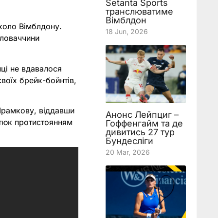
Setanta Sports
транслюватиме
Вімблдон
коло Вімблдону.
18 Jun, 2026
Словаччини
ці не вдавалося
своїх брейк-бойнтів,
 Шрамкову, віддавши
Анонс Лейпциг –
стюк протистоянням
Гоффенгайм та де
дивитись 27 тур
Бундесліги
20 Mar, 2026