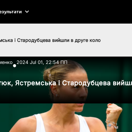
езультати
мська і Стародубцева вийшли в друге коло
менко
2024 Jul 01, 22:54 ПП
●
тюк, Ястремська і Стародубцева вийш