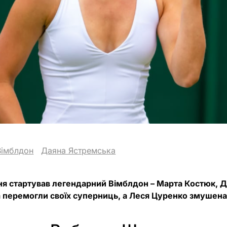
Вімблдон
Даяна Ястремська
я стартував легендарний Вімблдон – Марта Костюк, Д
 перемогли своїх суперниць, а Леся Цуренко змушена