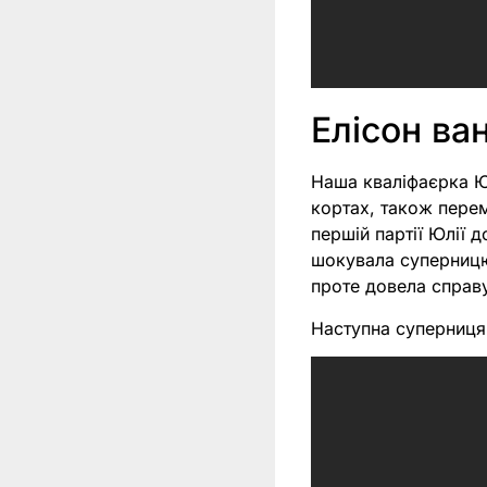
Елісон ва
Наша кваліфаєрка Ю
кортах, також перем
першій партії Юлії 
шокувала суперницю 
проте довела справу
Наступна суперниця 