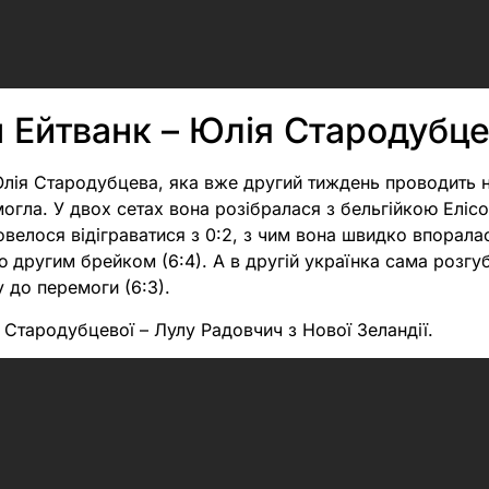
н Ейтванк – Юлія Стародубц
лія Стародубцева, яка вже другий тиждень проводить 
огла. У двох сетах вона розібралася з бельгійкою Елісо
довелося відіграватися з 0:2, з чим вона швидко впоралас
другим брейком (6:4). А в другій українка сама розгуб
 до перемоги (6:3).
Стародубцевої – Лулу Радовчич з Нової Зеландії.