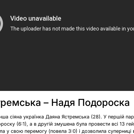
тремська – Надя Подороска
інша сіяна українка Даяна Ястремська (28). У першій пар
оску (6:1), а в другій змушена була провести всі 13 гей
ла у свою перемогу (повела 3:0) і дозволила суперниці в