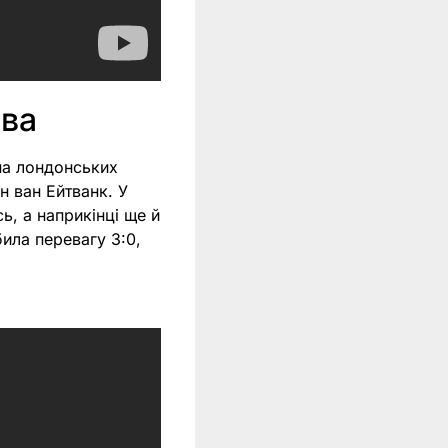
ева
на лондонських
н ван Ейтванк. У
ь, а наприкінці ще й
ила перевагу 3:0,