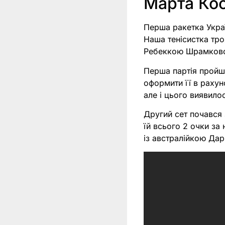
Марта Ко
Перша ракетка Укра
Наша тенісистка тр
Ребеккою Шрамков
Перша партія пройш
оформити її в рахун
але і цього виявилос
Другий сет почався 
їй всього 2 очки за
із австралійкою Дар