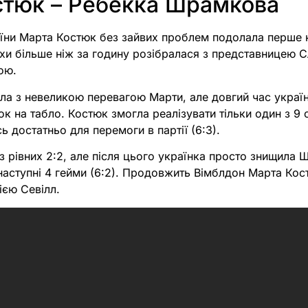
стюк – Ребекка Шрамкова
їни Марта Костюк без зайвих проблем подолала перше 
охи більше ніж за годину розібралася з представницею 
ою.
ла з невеликою перевагою Марти, але довгий час україн
ок на табло. Костюк змогла реалізувати тільки один з 9 
ь достатньо для перемоги в партії (6:3).
з рівних 2:2, але після цього українка просто знищила
 наступні 4 гейми (6:2). Продовжить Вімблдон Марта Ко
ією Севілл.