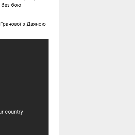
о без бою
 Грачової з Даяною